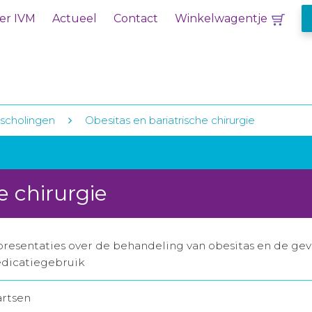
er IVM
Actueel
Contact
Winkelwagentje
ascholingen
Obesitas en bariatrische chirurgie
e chirurgie
esentaties over de behandeling van obesitas en de gevo
edicatiegebruik
artsen