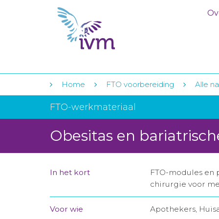
Ov
Home
FTO voorbereiding
Alle n
FTO-werkmateriaal
Obesitas en bariatrisch
In het kort
FTO-modules en pr
chirurgie voor m
Voor wie
Apothekers, Huis