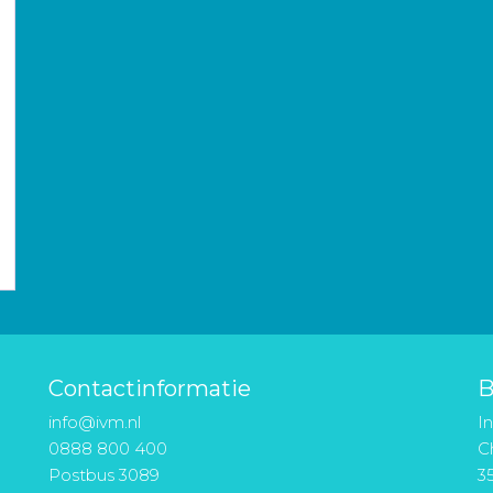
Contactinformatie
B
info@ivm.nl
I
0888 800 400
Ch
Postbus 3089
3