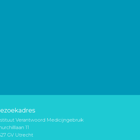
ezoekadres
nstituut Verantwoord Medicijngebruik
urchilllaan 11
527 GV Utrecht