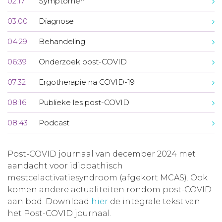
02:17
Symptomen
03:00
Diagnose
04:29
Behandeling
06:39
Onderzoek post-COVID
07:32
Ergotherapie na COVID-19
08:16
Publieke les post-COVID
08:43
Podcast
Post-COVID journaal van december 2024 met
aandacht voor idiopathisch
mestcelactivatiesyndroom (afgekort MCAS). Ook
komen andere actualiteiten rondom post-COVID
aan bod. Download
hier
de integrale tekst van
het Post-COVID journaal.