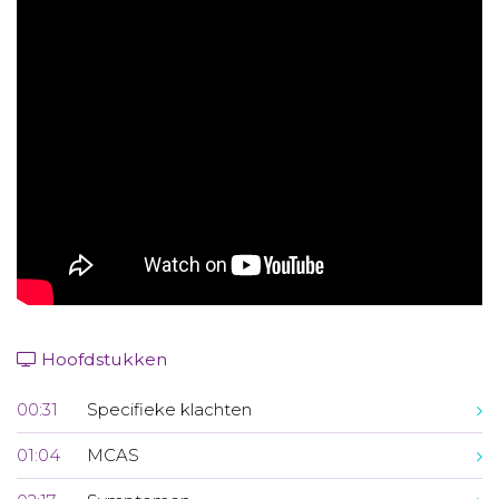
Aanmelden nieuwsbrief
Inloggen
Toegang leeromgeving
Hoofdstukken
00:31
Specifieke klachten
01:04
MCAS