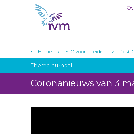
Ov
Home
FTO voorbereiding
Post-C
Themajournaal
Coronanieuws van 3 m