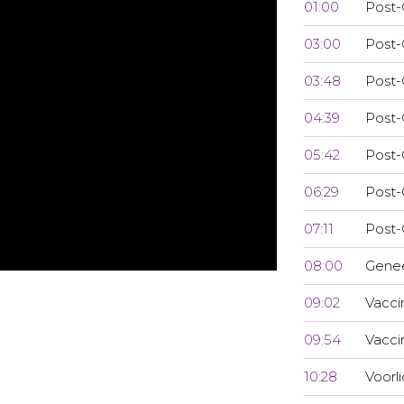
01:00
Post-
03:00
Post-
03:48
Post-
04:39
Post-
05:42
Post-
06:29
Post-
07:11
Post-
08:00
Genee
09:02
Vacci
09:54
Vacci
10:28
Voorl