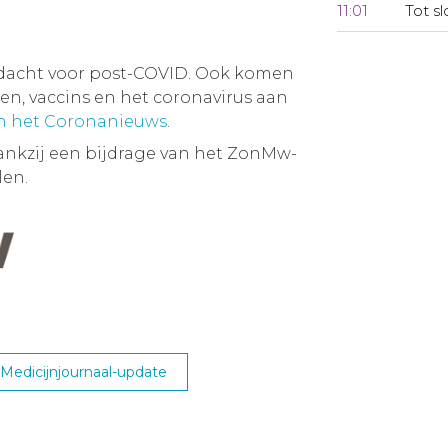
11:01
Tot sl
dacht voor post-COVID. Ook komen
, vaccins en het coronavirus aan
an het Coronanieuws
.
ankzij een bijdrage van het ZonMw-
en.
edicijnjournaal-update