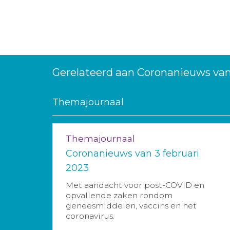
Gerelateerd aan Coronanieuws va
Themajournaal
Themajournaal
Coronanieuws van 3 februari
2023
Met aandacht voor post-COVID en
opvallende zaken rondom
geneesmiddelen, vaccins en het
coronavirus.