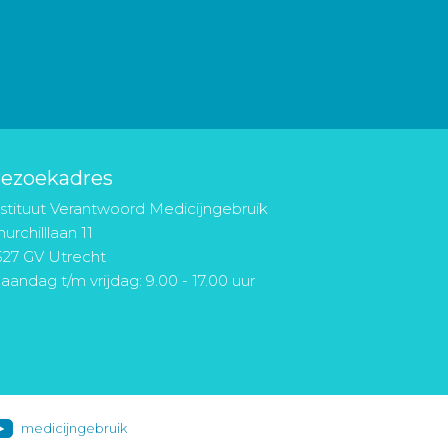
ezoekadres
nstituut Verantwoord Medicijngebruik
urchilllaan 11
527 GV Utrecht
aandag t/m vrijdag: 9.00 - 17.00 uur
medicijngebruik