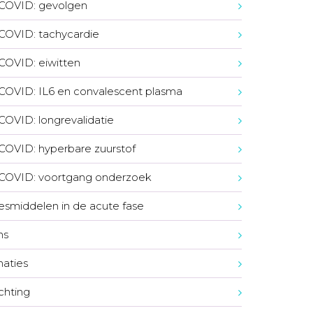
COVID: gevolgen
COVID: tachycardie
COVID: eiwitten
COVID: IL6 en convalescent plasma
COVID: longrevalidatie
COVID: hyperbare zuurstof
COVID: voortgang onderzoek
smiddelen in de acute fase
ns
naties
ichting