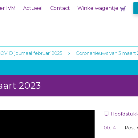
er IVM
Actueel
Contact
Winkelwagentje
OVID journaal februari 2025
Coronanieuws van 3 maart 
aart 2023
Hoofdstuk
00:14
Post-