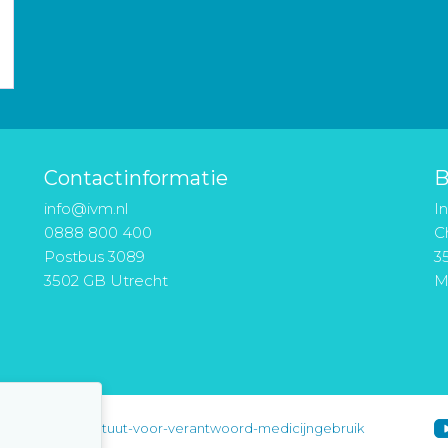
Contactinformatie
B
info@ivm.nl
I
0888 800 400
Ch
Postbus 3089
3
3502 GB Utrecht
M
instituut-voor-verantwoord-medicijngebruik