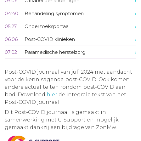
03:06
Offlabel behandelingen
04:40
Behandeling symptomen
05:27
Onderzoeksportaal
06:06
Post-COVID klinieken
07:02
Paramedische herstelzorg
Post-COVID journaal van juli 2024 met aandacht
voor de kennisagenda post-COVID. Ook komen
andere actualiteiten rondom post-COVID aan
bod. Download
hier
de integrale tekst van het
Post-COVID journaal.
Dit Post-COVID journaal is gemaakt in
samenwerking met C-Support en mogelijk
gemaakt dankzij een bijdrage van ZonMw.