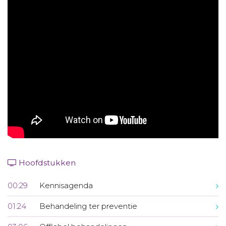
Aanmelden nieuwsbrief
Inloggen
Toegang leeromgeving
Hoofdstukken
00:29
Kennisagenda
01:24
Behandeling ter preventie