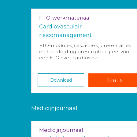
FTO-werkmateriaal
Cardiovasculair
risicomanagement
FTO-modules, casuïstiek, presentaties
en handleiding prescriptiecijfers voor
een FTO over cardiovasc...
Gratis
Download
Medicijnjournaal
Medicijnjournaal