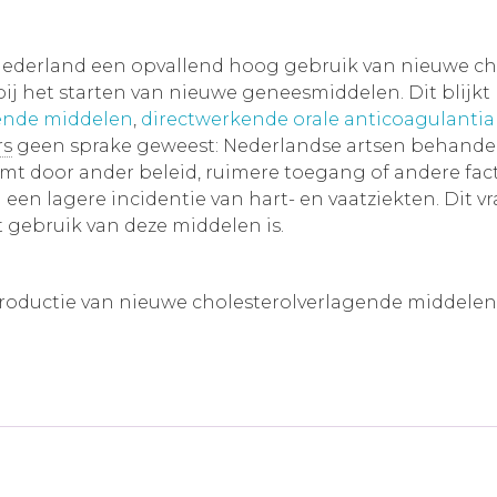
Nederland een opvallend hoog gebruik van nieuwe cho
 het starten van nieuwe geneesmiddelen. Dit blijkt b
ende middelen
,
directwerkende orale anticoagulantia 
rs
geen sprake geweest: Nederlandse artsen behand
mt door ander beleid, ruimere toegang of andere factor
in een lagere incidentie van hart- en vaatziekten. Di
 gebruik van deze middelen is.
ntroductie van nieuwe cholesterolverlagende middelen