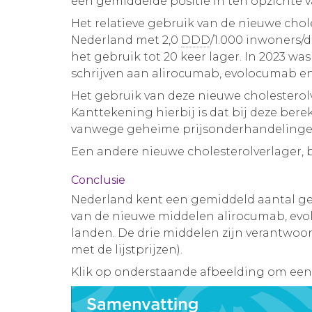
een gemiddelde positie in ten opzichte 
Het relatieve gebruik van de nieuwe chol
Nederland met 2,0
DDD
/1.000 inwoners/d
het gebruik tot 20 keer lager. In 2023 w
schrijven aan alirocumab, evolocumab en 
Het gebruik van deze nieuwe cholesterolv
Kanttekening hierbij is dat bij deze berek
vanwege geheime prijsonderhandeling
Een andere nieuwe cholesterolverlager, 
Conclusie
Nederland kent een gemiddeld aantal geb
van de nieuwe middelen alirocumab, evol
landen. De drie middelen zijn verantwoor
met de lijstprijzen).
Klik op onderstaande afbeelding om een