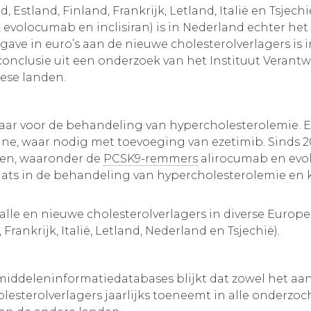
Estland, Finland, Frankrijk, Letland, Italië en Tsjech
 evolocumab en inclisiran) is in Nederland echter he
ave in euro’s aan de nieuwe cholesterolverlagers is 
conclusie uit een onderzoek van het Instituut Verant
pese landen.
aar voor de behandeling van hypercholesterolemie. E
ine, waar nodig met toevoeging van ezetimib. Sinds 20
men, waaronder de
PCSK9-remmers
alirocumab en evo
ts in de behandeling van hypercholesterolemie en 
alle en nieuwe cholesterolverlagers in diverse Europe
rankrijk, Italië, Letland, Nederland en Tsjechië).
iddeleninformatiedatabases blijkt dat zowel het aant
holesterolverlagers jaarlijks toeneemt in alle onder