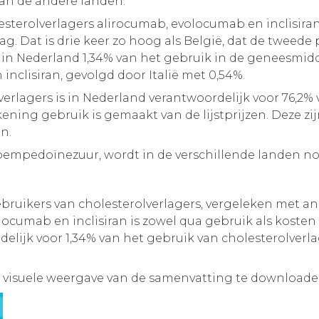
van de andere landen.
esterolverlagers alirocumab, evolocumab en inclisira
ag. Dat is drie keer zo hoog als België, dat de tweede
as in Nederland 1,34% van het gebruik in de geneesmid
inclisiran, gevolgd door Italië met 0,54%.
erlagers is in Nederland verantwoordelijk voor 76,2% v
ening gebruik is gemaakt van de lijstprijzen. Deze zij
en.
bempedoïnezuur, wordt in de verschillende landen n
ruikers van cholesterolverlagers, vergeleken met a
ocumab en inclisiran is zowel qua gebruik als kosten
delijk voor 1,34% van het gebruik van cholesterolverl
 visuele weergave van de samenvatting te downloade