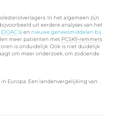
lesterolverlagers. In het algemeen zijn
ijvoorbeeld uit eerdere analyses van het
(
DOAC
’s)
en
nieuwe geneesmiddelen bij
elen meer patiënten met
PCSK9-remmers
en is onduidelijk. Ook is niet duidelijk
t vraagt om meer onderzoek, om zodoende
 in Europa. Een landenvergelijking van