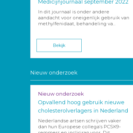
Medicijnjournaal september 2022
In dit journaal is onder andere
aandacht voor oneigenlijk gebruik van
methylfenidaat, behandeling va...
Bekijk
Nieuw onderzoek
Nieuw onderzoek
Opvallend hoog gebruik nieuwe
cholesterolverlagers in Nederland
Nederlandse artsen schrijven vaker
dan hun Europese collega’s PCSK9-
remmers en inclisiran voor. Dit ...