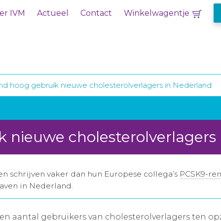
er IVM
Actueel
Contact
Winkelwagentje
nd hoog gebruik nieuwe cholesterolverlagers in Nederland
 nieuwe cholesterolverlagers
n schrijven vaker dan hun Europese collega’s
PCSK9-re
gaven in Nederland.
n aantal gebruikers van cholesterolverlagers ten o