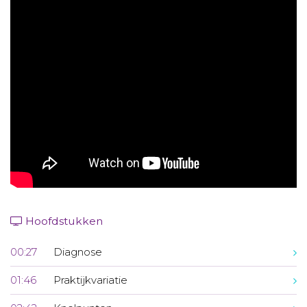
Aanmelden nieuwsbrief
Inloggen
Toegang leeromgeving
Hoofdstukken
00:27
Diagnose
01:46
Praktijkvariatie