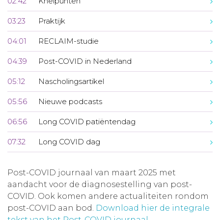
02:42
Knelpunten
03:23
Praktijk
04:01
RECLAIM-studie
04:39
Post-COVID in Nederland
05:12
Nascholingsartikel
05:56
Nieuwe podcasts
06:56
Long COVID patiëntendag
07:32
Long COVID dag
Post-COVID journaal van maart 2025 met
aandacht voor de diagnosestelling van post-
COVID. Ook komen andere actualiteiten rondom
post-COVID aan bod.
Download hier de integrale
tekst van het Post-COVID journaal
.