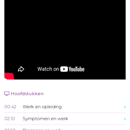
Aanmelden nieuwsbrief
Inloggen
Toegang leeromgeving
Hoofdstukken
00:42
Werk en opleiding
02:10
Symptomen en werk