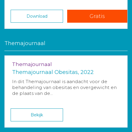
Gratis
Download
Themajournaal
Themajournaal
Themajournaal Obesitas, 2022
In dit Themajournaal is aandacht voor de
behandeling van obesitas en overgewicht en
de plaats van de...
Bekijk