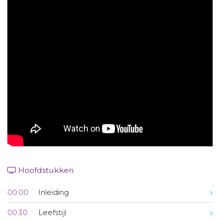
Aanmelden nieuwsbrief
Inloggen
Toegang leeromgeving
Hoofdstukken
00:00
Inleiding
00:30
Leefstijl