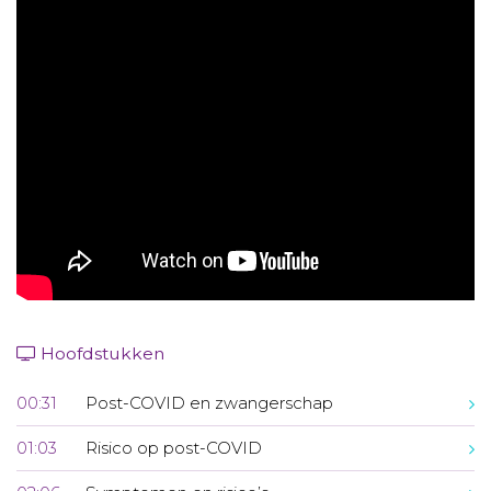
Aanmelden nieuwsbrief
Inloggen
Toegang leeromgeving
Hoofdstukken
00:31
Post-COVID en zwangerschap
01:03
Risico op post-COVID