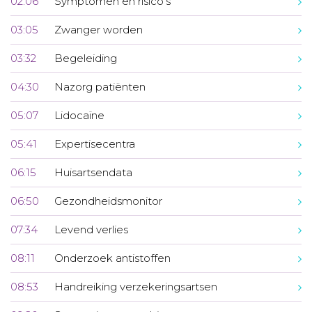
02:06
Symptomen en risico’s
03:05
Zwanger worden
03:32
Begeleiding
04:30
Nazorg patiënten
05:07
Lidocaïne
05:41
Expertisecentra
06:15
Huisartsendata
06:50
Gezondheidsmonitor
07:34
Levend verlies
08:11
Onderzoek antistoffen
08:53
Handreiking verzekeringsartsen