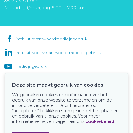
3527 GV Utrecht
Maandag t/m vrijdag: 9.00 - 17.00 uur
instituutverantwoordmedicijngebruik
instituut-voor-verantwoord-medicijngebruik
medicijngebruik
Deze site maakt gebruik van cookies
Wij gebruiken cookies om informatie over het
Onze keurmerken
gebruik van onze website te verzamelen om de
inhoud te verbeteren. Door hieronder op
“accepteren“ te klikken stem je in met het plaatsen
en gebruik van al onze cookies. Voor meer
informatie verwijzen wij je naar ons
cookiebeleid
.