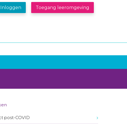
Inloggen
Toegang leeromgeving
ken
ct post-COVID