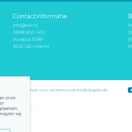
Contactinformatie
B
info@ivm.nl
I
0888 800 400
Ch
Postbus 3089
3
3502 GB Utrecht
M
instituut-voor-verantwoord-medicijngebruik
van onze
or
 plaatsen
rwijzen wij