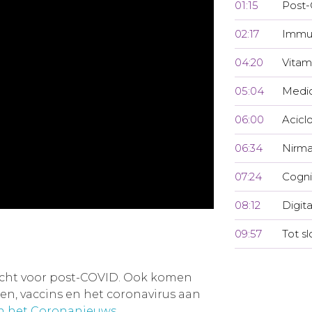
01:15
Post-
02:17
Immu
04:20
Vitam
05:04
Medi
06:00
Aciclo
06:34
Nirmat
07:24
Cogni
08:12
Digit
09:57
Tot sl
acht voor post-COVID. Ook komen
, vaccins en het coronavirus aan
an het Coronanieuws
.