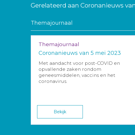
Gerelateerd aan Coronanieuws van
Themajournaal
Themajournaal
Coronanieuws van 5 mei 2023
Met aandacht voor post-COVID en
opvallende zaken rondom
geneesmiddelen, vaccins en het
coronavirus.
Bekijk