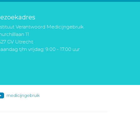
ezoekadres
nstituut Verantwoord Medicijngebruik
urchilllaan 11
527 GV Utrecht
aandag t/m vrijdag: 9.00 - 17.00 uur
medicijngebruik