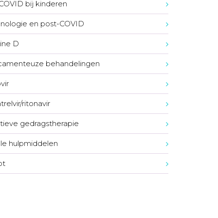
COVID bij kinderen
nologie en post-COVID
ine D
camenteuze behandelingen
vir
relvir/ritonavir
tieve gedragstherapie
ale hulpmiddelen
ot