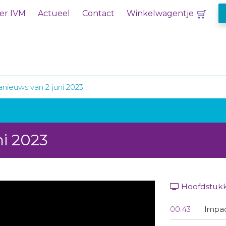
er IVM
Actueel
Contact
Winkelwagentje
nieuws van 2 juni 2023
ni 2023
Hoofdstuk
00:43
Impa