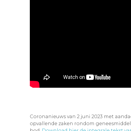
Coronanieuws van 2 juni 2023 met aand
opvallende zaken rondom geneesmiddelen
bod.
Download hier de integrale tekst v