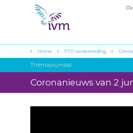
Ov
Home
FTO voorbereiding
Corona
Themajournaal
Coronanieuws van 2 ju