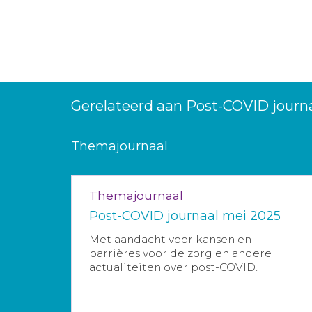
Gerelateerd aan Post-COVID journa
Themajournaal
Themajournaal
Post-COVID journaal mei 2025
Met aandacht voor kansen en
barrières voor de zorg en andere
actualiteiten over post-COVID.