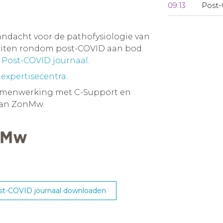
09:13
Post
andacht voor de pathofysiologie van
eiten rondom post-COVID aan bod.
t Post-COVID journaal
.
 expertisecentra
.
samenwerking met C-Support en
van ZonMw.
st-COVID journaal downloaden