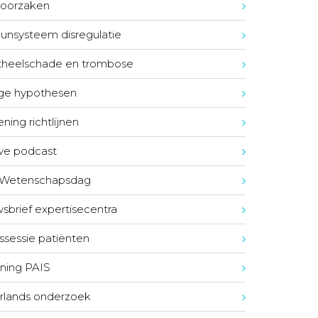
e oorzaken
nsysteem disregulatie
heelschade en trombose
ge hypothesen
ning richtlijnen
we podcast
Wetenschapsdag
sbrief expertisecentra
ssessie patiënten
rning PAIS
lands onderzoek