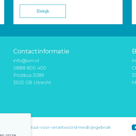
Bekijk
Contactinformatie
B
info@ivm.nl
I
0888 800 400
Ch
Postbus 3089
3
3502 GB Utrecht
M
instituut-voor-verantwoord-medicijngebruik
van onze