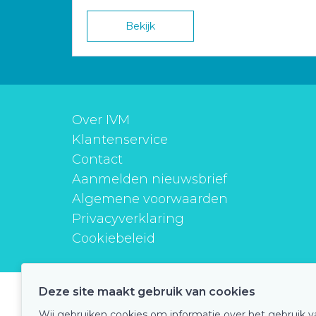
Bekijk
Over IVM
Klantenservice
Contact
Aanmelden nieuwsbrief
Algemene voorwaarden
Privacyverklaring
Cookiebeleid
Deze site maakt gebruik van cookies
instituutverantwoordmedicijngebruik
Wij gebruiken cookies om informatie over het gebruik 