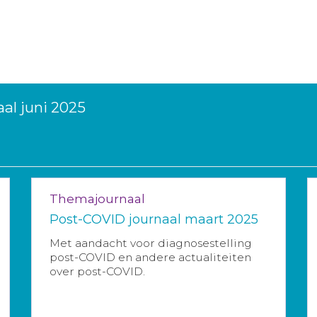
al juni 2025
Themajournaal
Post-COVID journaal maart 2025
Met aandacht voor diagnosestelling
post-COVID en andere actualiteiten
over post-COVID.