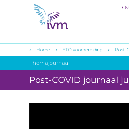
Ov
Home
FTO voorbereiding
Post-C
Themajournaal
Post-COVID journaal ju