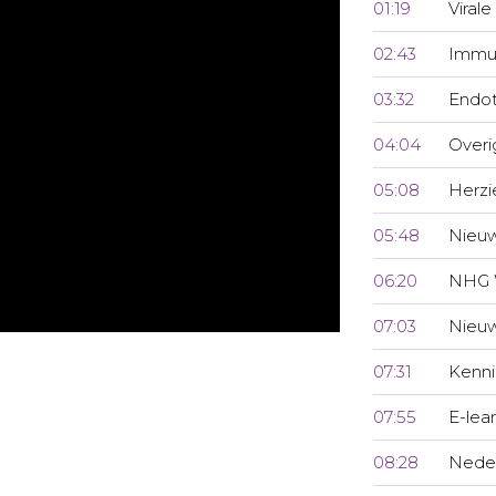
01:19
Viral
02:43
Immuu
03:32
Endot
04:04
Overi
05:08
Herzie
05:48
Nieu
06:20
NHG 
07:03
Nieuw
07:31
Kenni
07:55
E-lea
08:28
Neder