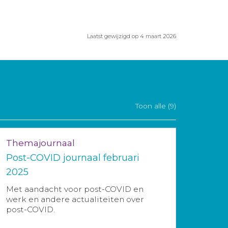
Laatst gewijzigd op 4 maart 2026
Toon alle (9)
Themajournaal
Post-COVID journaal februari
2025
Met aandacht voor post-COVID en
werk en andere actualiteiten over
post-COVID.