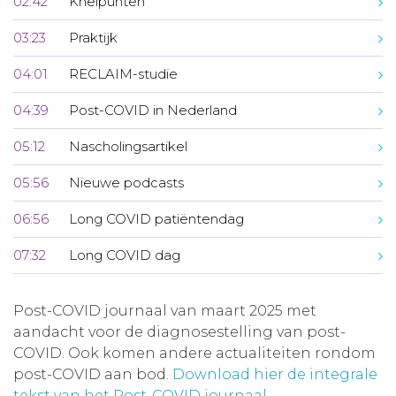
02:42
Knelpunten
03:23
Praktijk
04:01
RECLAIM-studie
04:39
Post-COVID in Nederland
05:12
Nascholingsartikel
05:56
Nieuwe podcasts
06:56
Long COVID patiëntendag
07:32
Long COVID dag
Post-COVID journaal van maart 2025 met
aandacht voor de diagnosestelling van post-
COVID. Ook komen andere actualiteiten rondom
post-COVID aan bod.
Download hier de integrale
tekst van het Post-COVID journaal
.