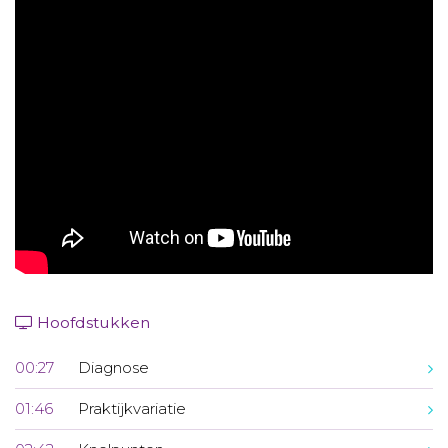
Aanmelden nieuwsbrief
Inloggen
Toegang leeromgeving
Hoofdstukken
00:27
Diagnose
01:46
Praktijkvariatie