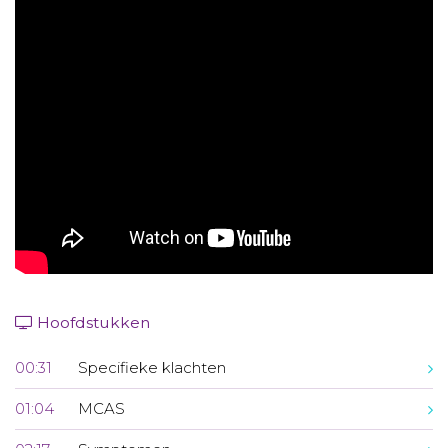
Aanmelden nieuwsbrief
Inloggen
Toegang leeromgeving
Hoofdstukken
00:31
Specifieke klachten
01:04
MCAS