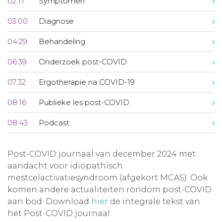
02:17
Symptomen
03:00
Diagnose
04:29
Behandeling
06:39
Onderzoek post-COVID
07:32
Ergotherapie na COVID-19
08:16
Publieke les post-COVID
08:43
Podcast
Post-COVID journaal van december 2024 met
aandacht voor idiopathisch
mestcelactivatiesyndroom (afgekort MCAS). Ook
komen andere actualiteiten rondom post-COVID
aan bod. Download
hier
de integrale tekst van
het Post-COVID journaal.