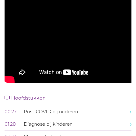
Aanmelden nieuwsbrief
Inloggen
Toegang leeromgeving
Hoofdstukken
00:27
Post-COVID bij ouderen
01:28
Diagnose bij kinderen