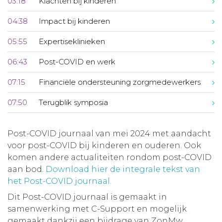
03:18
Klachten bij kinderen
04:38
Impact bij kinderen
05:55
Expertiseklinieken
06:43
Post-COVID en werk
07:15
Financiële ondersteuning zorgmedewerkers
07:50
Terugblik symposia
Post-COVID journaal van mei 2024 met aandacht
voor post-COVID bij kinderen en ouderen. Ook
komen andere actualiteiten rondom post-COVID
aan bod.
Download hier de integrale tekst van
het Post-COVID journaal.
Dit Post-COVID journaal is gemaakt in
samenwerking met C-Support en mogelijk
gemaakt dankzij een bijdrage van ZonMw.