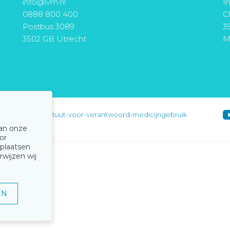
info@ivm.nl
I
0888 800 400
Ch
Postbus 3089
3
3502 GB Utrecht
M
instituut-voor-verantwoord-medicijngebruik
van onze
or
 plaatsen
rwijzen wij
EN