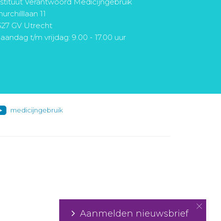
nstituut Verantwoord Medicijngebruik
urchilllaan 11
527 GV Utrecht
aandag t/m vrijdag: 9.00 - 17.00 uur
medicijngebruik
Aanmelden nieuwsbrief