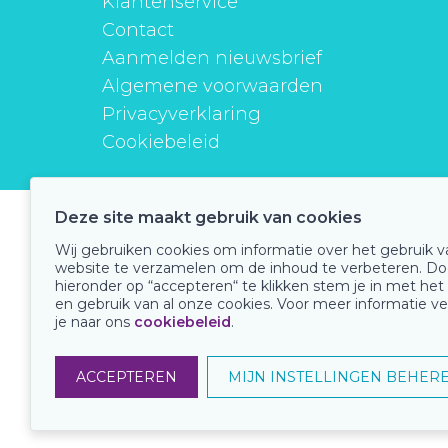
Klantenservice
Contact
Aanmelden nieuwsbrief
Algemene voorwaarden
Privacyverklaring
Cookiebeleid
Deze site maakt gebruik van cookies
instituutverantwoordmedicijngebruik
Wij gebruiken cookies om informatie over het gebruik 
website te verzamelen om de inhoud te verbeteren. Do
hieronder op “accepteren“ te klikken stem je in met het
en gebruik van al onze cookies. Voor meer informatie ve
Onze keurmerken
je naar ons
cookiebeleid
.
ACCEPTEREN
MIJN INSTELLINGEN BEHER