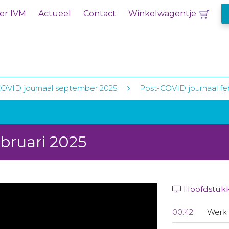
er IVM
Actueel
Contact
Winkelwagentje
COVID journaal september 2025
Post-COVID journaal fe
bruari 2025
Hoofdstuk
00:42
Werk 