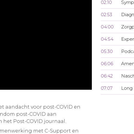
02:10
Symp
02:53
Diagn
04:00
Zorgp
04:54
Exper
05:30
Podca
06:06
Amen
06:42
Nasch
07:07
Long
met aandacht voor post-COVID en
rondom post-COVID aan
an het Post-COVID journaal.
samenwerking met C-Support en