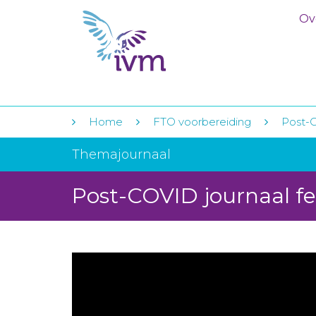
Ov
Home
FTO voorbereiding
Post-
Themajournaal
Post-COVID journaal fe