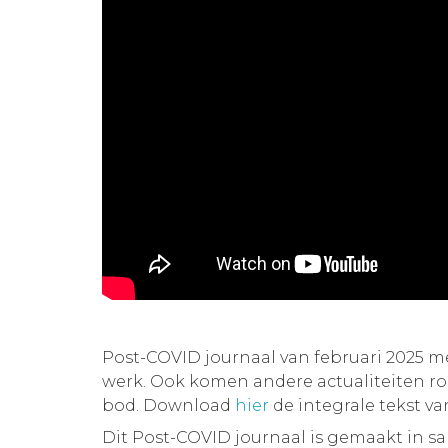
Post-COVID journaal van februari 2025 
werk. Ook komen andere actualiteiten 
bod. Download
hier
de integrale tekst v
Dit Post-COVID journaal is gemaakt in 