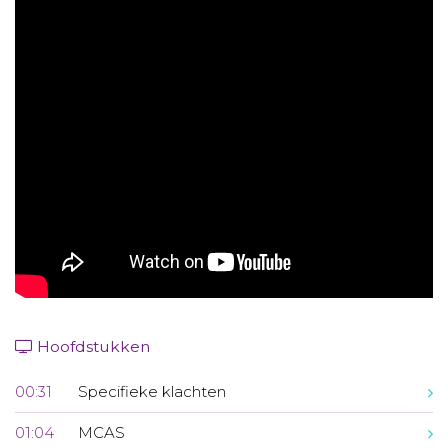
Aanmelden nieuwsbrief
Inloggen
Toegang leeromgeving
Hoofdstukken
00:31
Specifieke klachten
01:04
MCAS