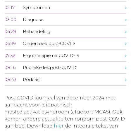
02:17
Symptomen
03:00
Diagnose
04:29
Behandeling
06:39
Onderzoek post-COVID
07:32
Ergotherapie na COVID-19
08:16
Publieke les post-COVID
08:43
Podcast
Post-COVID journaal van december 2024 met
aandacht voor idiopathisch
mestcelactivatiesyndroom (afgekort MCAS). Ook
komen andere actualiteiten rondom post-COVID
aan bod. Download
hier
de integrale tekst van