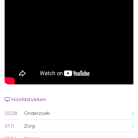
Aanmelden nieuwsbrief
Inloggen
Toegang leeromgeving
Hoofdstukken
00:28
Onderzoek
01:11
Zorg