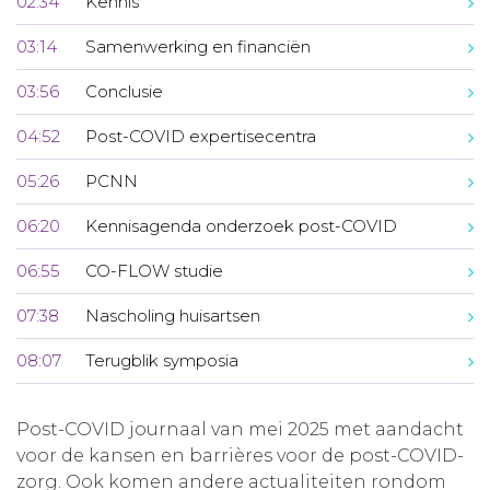
02:34
Kennis
03:14
Samenwerking en financiën
03:56
Conclusie
04:52
Post-COVID expertisecentra
05:26
PCNN
06:20
Kennisagenda onderzoek post-COVID
06:55
CO-FLOW studie
07:38
Nascholing huisartsen
08:07
Terugblik symposia
Post-COVID journaal van mei 2025 met aandacht
voor de kansen en barrières voor de post-COVID-
zorg. Ook komen andere actualiteiten rondom