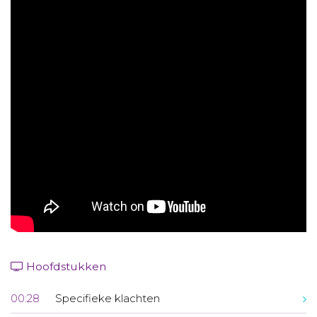
Aanmelden nieuwsbrief
Inloggen
Toegang leeromgeving
Hoofdstukken
00:28
Specifieke klachten