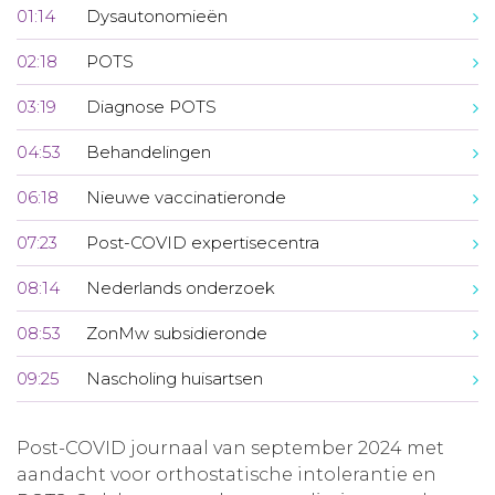
01:14
Dysautonomieën
02:18
POTS
03:19
Diagnose POTS
04:53
Behandelingen
06:18
Nieuwe vaccinatieronde
07:23
Post-COVID expertisecentra
08:14
Nederlands onderzoek
08:53
ZonMw subsidieronde
09:25
Nascholing huisartsen
Post-COVID journaal van september 2024 met
aandacht voor orthostatische intolerantie en