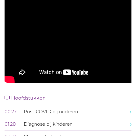
Aanmelden nieuwsbrief
Inloggen
Toegang leeromgeving
Hoofdstukken
00:27
Post-COVID bij ouderen
01:28
Diagnose bij kinderen