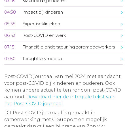
03:18
Klachten bij kinderen
04:38
Impact bij kinderen
05:55
Expertiseklinieken
06:43
Post-COVID en werk
07:15
Financiële ondersteuning zorgmedewerkers
07:50
Terugblik symposia
Post-COVID journaal van mei 2024 met aandacht
voor post-COVID bij kinderen en ouderen. Ook
komen andere actualiteiten rondom post-COVID
aan bod.
Download hier de integrale tekst van
het Post-COVID journaal.
Dit Post-COVID journaal is gemaakt in
samenwerking met C-Support en mogelijk
gemaakt dankzij een bijdrage van ZonMw.