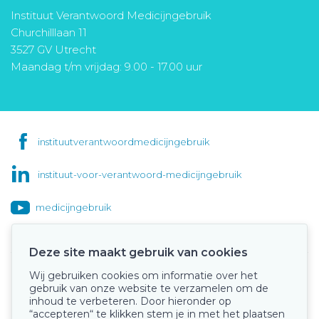
Instituut Verantwoord Medicijngebruik
Churchilllaan 11
3527 GV Utrecht
Maandag t/m vrijdag: 9.00 - 17.00 uur
instituutverantwoordmedicijngebruik
instituut-voor-verantwoord-medicijngebruik
medicijngebruik
Deze site maakt gebruik van cookies
Wij gebruiken cookies om informatie over het
Onze keurmerken
gebruik van onze website te verzamelen om de
inhoud te verbeteren. Door hieronder op
“accepteren“ te klikken stem je in met het plaatsen