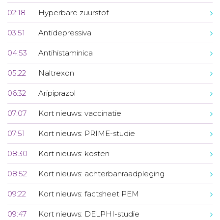
02:18
Hyperbare zuurstof
03:51
Antidepressiva
04:53
Antihistaminica
05:22
Naltrexon
06:32
Aripiprazol
07:07
Kort nieuws: vaccinatie
07:51
Kort nieuws: PRIME-studie
08:30
Kort nieuws: kosten
08:52
Kort nieuws: achterbanraadpleging
09:22
Kort nieuws: factsheet PEM
09:47
Kort nieuws: DELPHI-studie