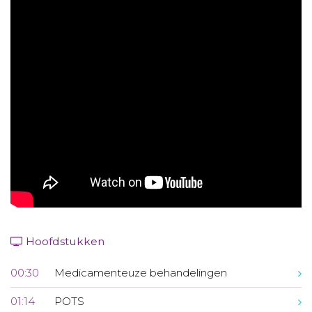
Aanmelden nieuwsbrief
Inloggen
Toegang leeromgeving
Hoofdstukken
00:30
Medicamenteuze behandelingen
01:14
POTS