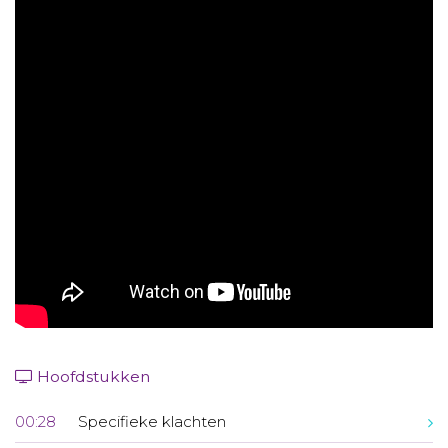
Aanmelden nieuwsbrief
Inloggen
Toegang leeromgeving
Hoofdstukken
00:28
Specifieke klachten