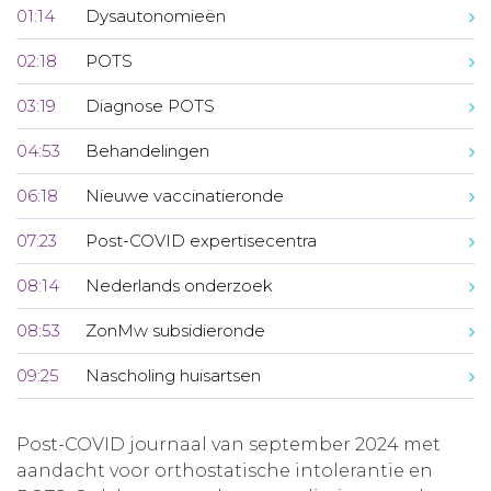
01:14
Dysautonomieën
02:18
POTS
03:19
Diagnose POTS
04:53
Behandelingen
06:18
Nieuwe vaccinatieronde
07:23
Post-COVID expertisecentra
08:14
Nederlands onderzoek
08:53
ZonMw subsidieronde
09:25
Nascholing huisartsen
Post-COVID journaal van september 2024 met
aandacht voor orthostatische intolerantie en