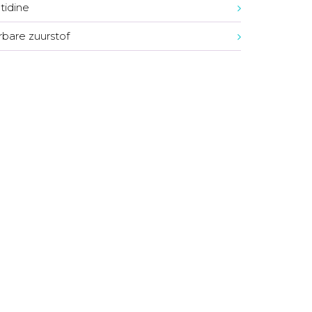
idine
bare zuurstof