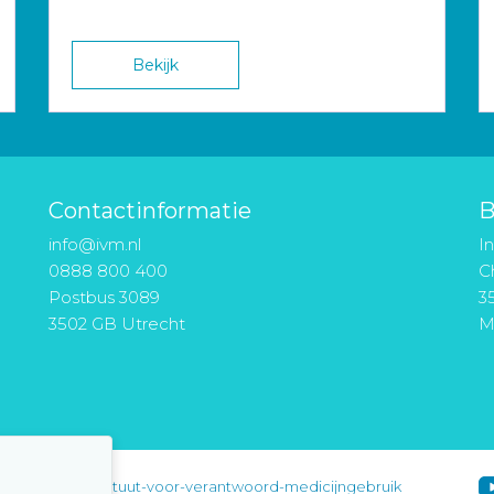
Bekijk
Contactinformatie
B
info@ivm.nl
I
0888 800 400
Ch
Postbus 3089
3
3502 GB Utrecht
M
instituut-voor-verantwoord-medicijngebruik