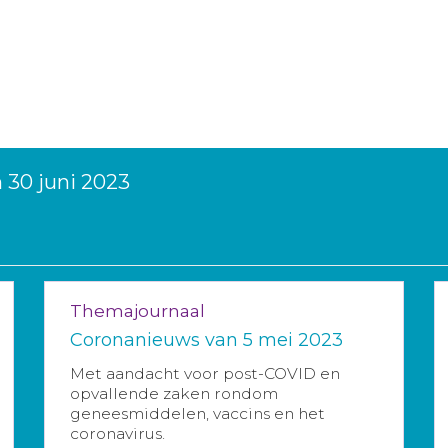
 30 juni 2023
Themajournaal
Coronanieuws van 5 mei 2023
Met aandacht voor post-COVID en
opvallende zaken rondom
geneesmiddelen, vaccins en het
coronavirus.