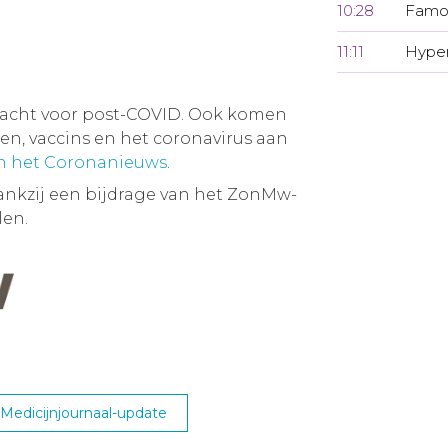
10:28
Famot
11:11
Hyper
dacht voor post-COVID. Ook komen
, vaccins en het coronavirus aan
an het Coronanieuws
.
ankzij een bijdrage van het ZonMw-
en.
edicijnjournaal-update