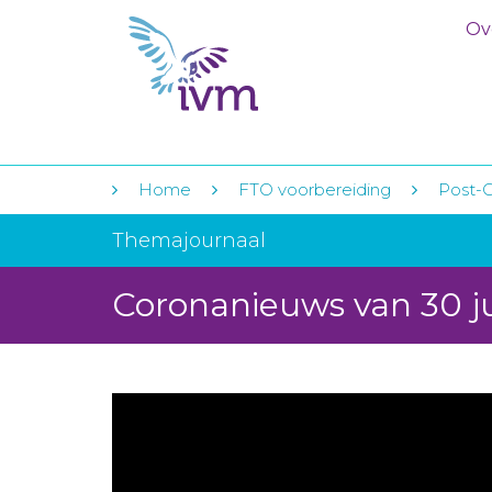
Ov
Home
FTO voorbereiding
Post-
Themajournaal
Coronanieuws van 30 j