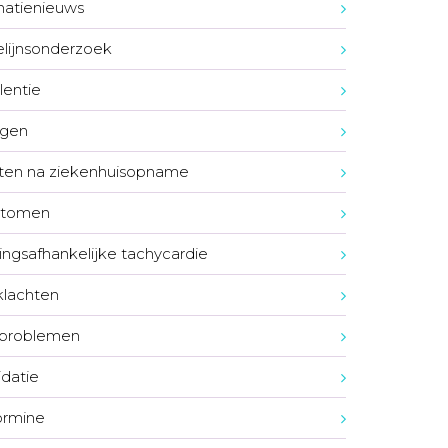
natienieuws
elijnsonderzoek
lentie
lgen
ten na ziekenhuisopname
tomen
ngsafhankelijke tachycardie
lachten
pproblemen
idatie
ormine