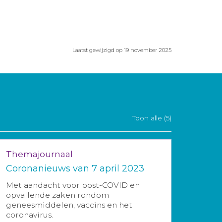
Laatst gewijzigd op 19 november 2025
Toon alle (5)
Themajournaal
Coronanieuws van 7 april 2023
Met aandacht voor post-COVID en
opvallende zaken rondom
geneesmiddelen, vaccins en het
coronavirus.