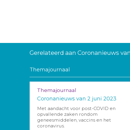
Gerelateerd aan Coronanieuws van
Themajournaal
Themajournaal
Coronanieuws van 2 juni 2023
Met aandacht voor post-COVID en
opvallende zaken rondom
geneesmiddelen, vaccins en het
coronavirus.