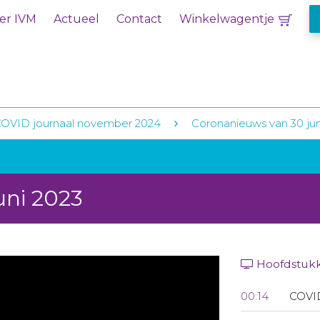
er IVM
Actueel
Contact
Winkelwagentje
COVID journaal november 2024
Coronanieuws van 30 jun
uni 2023
Hoofdstuk
00:14
COVI