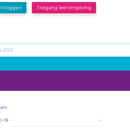
Inloggen
Toegang leeromgeving
i 2023
ken
D-19