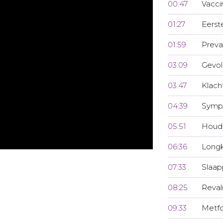
00:47
Vacci
01:27
Eerst
01:59
Preva
03:09
Gevo
03:47
Klach
04:39
Symp
05:51
Houdi
06:36
Longk
07:33
Slaa
08:25
Reval
09:33
Metf