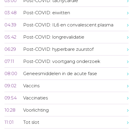
03:00
Post-COVID: tachycardie
03:48
Post-COVID: eiwitten
04:39
Post-COVID: IL6 en convalescent plasma
05:42
Post-COVID: longrevalidatie
06:29
Post-COVID: hyperbare zuurstof
07:11
Post-COVID: voortgang onderzoek
08:00
Geneesmiddelen in de acute fase
09:02
Vaccins
09:54
Vaccinaties
10:28
Voorlichting
11:01
Tot slot