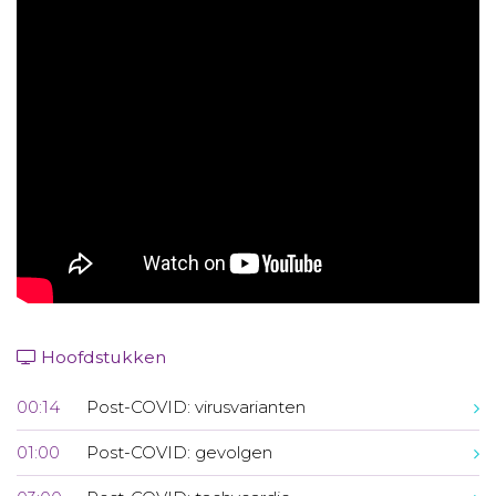
Aanmelden nieuwsbrief
Inloggen
Toegang leeromgeving
Hoofdstukken
00:14
Post-COVID: virusvarianten
01:00
Post-COVID: gevolgen