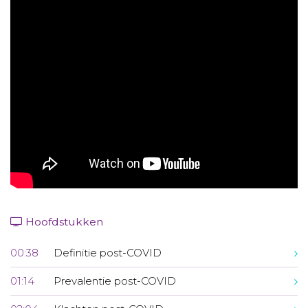
Aanmelden nieuwsbrief
Inloggen
Toegang leeromgeving
Hoofdstukken
00:38
Definitie post-COVID
01:14
Prevalentie post-COVID