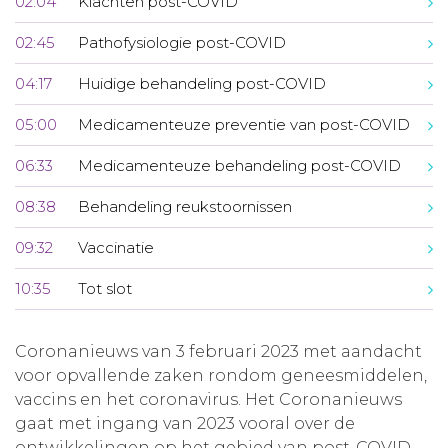
02:04
Klachten post-COVID
02:45
Pathofysiologie post-COVID
04:17
Huidige behandeling post-COVID
05:00
Medicamenteuze preventie van post-COVID
06:33
Medicamenteuze behandeling post-COVID
08:38
Behandeling reukstoornissen
09:32
Vaccinatie
10:35
Tot slot
Coronanieuws van 3 februari 2023 met aandacht
voor opvallende zaken rondom geneesmiddelen,
vaccins en het coronavirus. Het Coronanieuws
gaat met ingang van 2023 vooral over de
ontwikkelingen op het gebied van post-COVID.