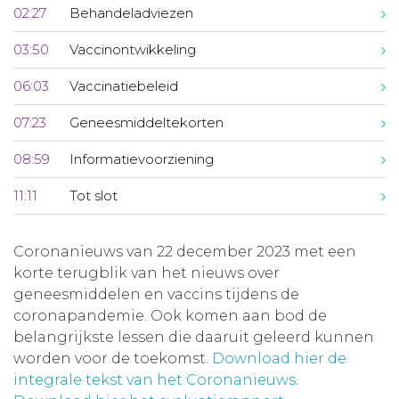
02:27
Behandeladviezen
03:50
Vaccinontwikkeling
06:03
Vaccinatiebeleid
07:23
Geneesmiddeltekorten
08:59
Informatievoorziening
11:11
Tot slot
Coronanieuws van 22 december 2023 met een
korte terugblik van het nieuws over
geneesmiddelen en vaccins tijdens de
coronapandemie. Ook komen aan bod de
belangrijkste lessen die daaruit geleerd kunnen
worden voor de toekomst.
Download hier de
integrale tekst van het Coronanieuws
.