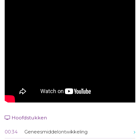
Aanmelden nieuwsbrief
Inloggen
Toegang leeromgeving
Hoofdstukken
00:34
Geneesmiddelontwikkeling