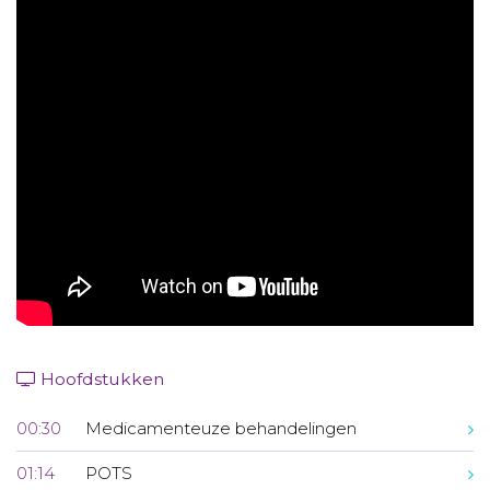
Aanmelden nieuwsbrief
Inloggen
Toegang leeromgeving
Hoofdstukken
00:30
Medicamenteuze behandelingen
01:14
POTS