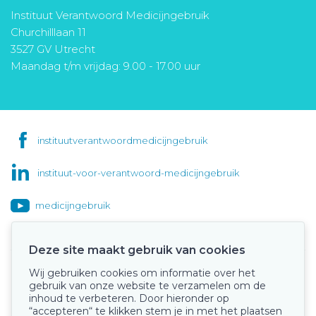
Instituut Verantwoord Medicijngebruik
Churchilllaan 11
3527 GV Utrecht
Maandag t/m vrijdag: 9.00 - 17.00 uur
instituutverantwoordmedicijngebruik
instituut-voor-verantwoord-medicijngebruik
medicijngebruik
Deze site maakt gebruik van cookies
Wij gebruiken cookies om informatie over het
Onze keurmerken
gebruik van onze website te verzamelen om de
inhoud te verbeteren. Door hieronder op
“accepteren“ te klikken stem je in met het plaatsen