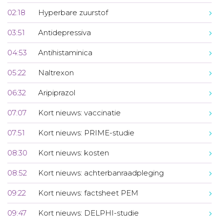
02:18
Hyperbare zuurstof
03:51
Antidepressiva
04:53
Antihistaminica
05:22
Naltrexon
06:32
Aripiprazol
07:07
Kort nieuws: vaccinatie
07:51
Kort nieuws: PRIME-studie
08:30
Kort nieuws: kosten
08:52
Kort nieuws: achterbanraadpleging
09:22
Kort nieuws: factsheet PEM
09:47
Kort nieuws: DELPHI-studie