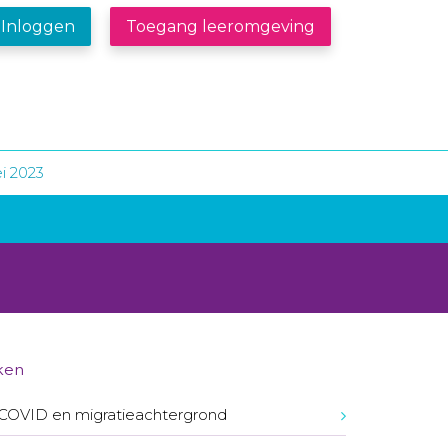
Inloggen
Toegang leeromgeving
i 2023
ken
COVID en migratieachtergrond