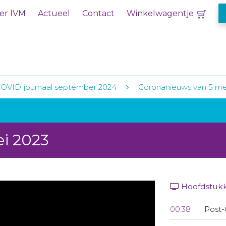
er IVM
Actueel
Contact
Winkelwagentje
COVID journaal september 2024
Coronanieuws van 5 me
i 2023
Hoofdstuk
00:38
Post-