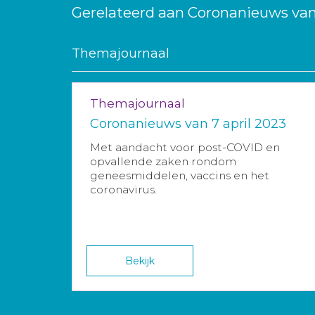
Gerelateerd aan Coronanieuws van
Themajournaal
Themajournaal
Coronanieuws van 7 april 2023
Met aandacht voor post-COVID en
opvallende zaken rondom
geneesmiddelen, vaccins en het
coronavirus.
Bekijk