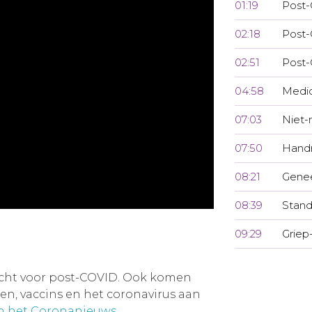
01:19
Post-
02:18
Post-
02:51
Post-
04:58
Medi
07:03
Niet
07:50
Handr
08:21
Gene
08:39
Stand
09:29
Griep
cht voor post-COVID. Ook komen
, vaccins en het coronavirus aan
an het Coronanieuws
.