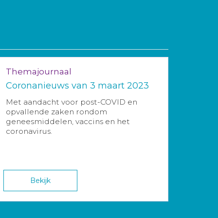
Themajournaal
Coronanieuws van 3 maart 2023
Met aandacht voor post-COVID en
opvallende zaken rondom
geneesmiddelen, vaccins en het
coronavirus.
Bekijk