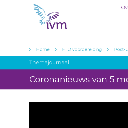
Ov
Home
FTO voorbereiding
Post-
Themajournaal
Coronanieuws van 5 me