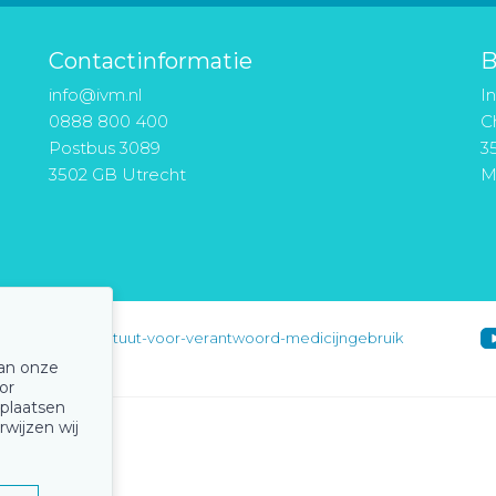
Contactinformatie
B
info@ivm.nl
I
0888 800 400
Ch
Postbus 3089
3
3502 GB Utrecht
M
instituut-voor-verantwoord-medicijngebruik
van onze
or
 plaatsen
rwijzen wij