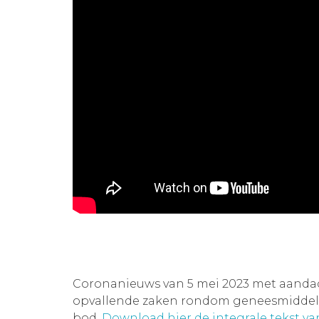
Coronanieuws van 5 mei 2023 met aanda
opvallende zaken rondom geneesmiddelen
bod.
Download hier de integrale tekst v