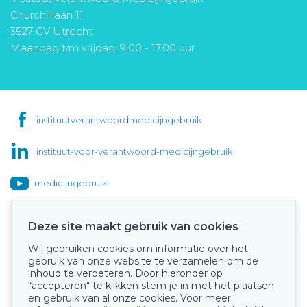
Churchilllaan 11
3527 GV Utrecht
Maandag t/m vrijdag: 9.00 - 17.00 uur
instituutverantwoordmedicijngebruik
instituut-voor-verantwoord-medicijngebruik
medicijngebruik
Deze site maakt gebruik van cookies
Wij gebruiken cookies om informatie over het
Onze keurmerken
gebruik van onze website te verzamelen om de
inhoud te verbeteren. Door hieronder op
“accepteren“ te klikken stem je in met het plaatsen
en gebruik van al onze cookies. Voor meer