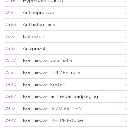
02:18
Hyperbare zuurstof
03:51
Antidepressiva
04:53
Antihistaminica
05:22
Naltrexon
06:32
Aripiprazol
07:07
Kort nieuws: vaccinatie
07:51
Kort nieuws: PRIME-studie
08:30
Kort nieuws: kosten
08:52
Kort nieuws: achterbanraadpleging
09:22
Kort nieuws: factsheet PEM
09:47
Kort nieuws: DELPHI-studie