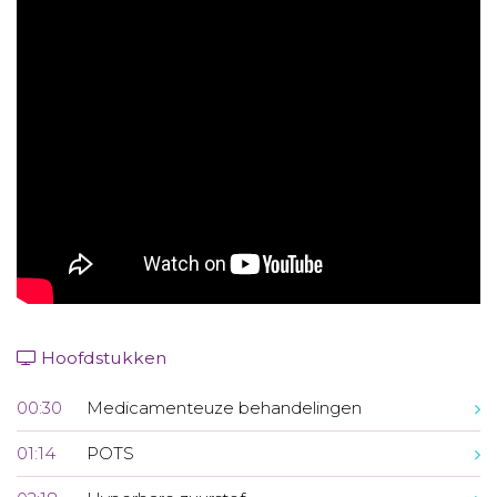
Aanmelden nieuwsbrief
Inloggen
Toegang leeromgeving
Hoofdstukken
00:30
Medicamenteuze behandelingen
01:14
POTS