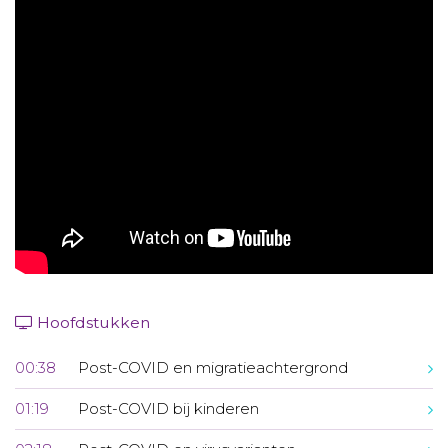
Aanmelden nieuwsbrief
Inloggen
Toegang leeromgeving
Hoofdstukken
00:38
Post-COVID en migratieachtergrond
01:19
Post-COVID bij kinderen