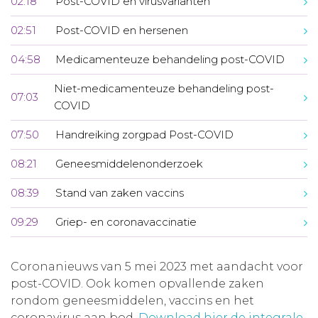
02:18
Post-COVID en virusvarianten
02:51
Post-COVID en hersenen
04:58
Medicamenteuze behandeling post-COVID
Niet-medicamenteuze behandeling post-
07:03
COVID
07:50
Handreiking zorgpad Post-COVID
08:21
Geneesmiddelenonderzoek
08:39
Stand van zaken vaccins
09:29
Griep- en coronavaccinatie
Coronanieuws van 5 mei 2023 met aandacht voor
post-COVID. Ook komen opvallende zaken
rondom geneesmiddelen, vaccins en het
coronavirus aan bod.
Download hier de integrale