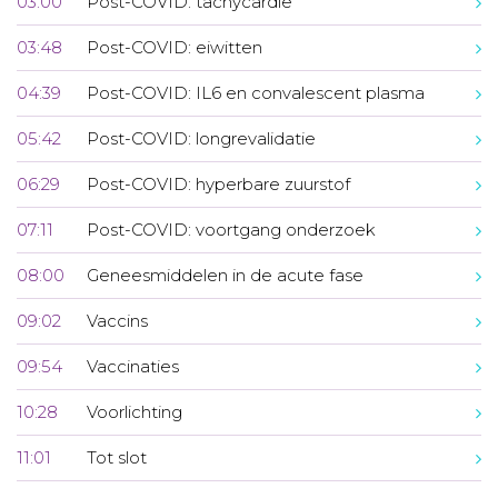
03:00
Post-COVID: tachycardie
03:48
Post-COVID: eiwitten
04:39
Post-COVID: IL6 en convalescent plasma
05:42
Post-COVID: longrevalidatie
06:29
Post-COVID: hyperbare zuurstof
07:11
Post-COVID: voortgang onderzoek
08:00
Geneesmiddelen in de acute fase
09:02
Vaccins
09:54
Vaccinaties
10:28
Voorlichting
11:01
Tot slot