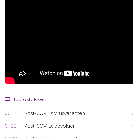
Aanmelden nieuwsbrief
Inloggen
Toegang leeromgeving
Hoofdstukken
00:14
Post-COVID: virusvarianten
01:00
Post-COVID: gevolgen