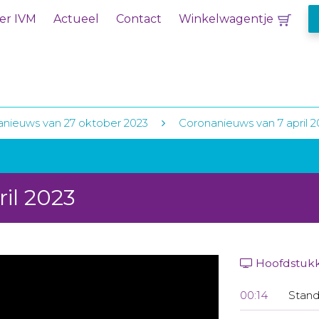
er IVM
Actueel
Contact
Winkelwagentje
nieuws van 27 oktober 2023
Coronanieuws van 7 april 2
il 2023
Hoofdstuk
00:14
Stand