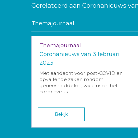
Gerelateerd aan Coronanieuws van 
Themajournaal
Themajournaal
Coronanieuws van 3 februari
2023
Met aandacht voor post-COVID en
opvallende zaken rondom
geneesmiddelen, vaccins en het
coronavirus.
Bekijk