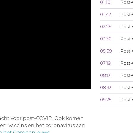
01:10
Post-
01:42
Post-
02:25
Post-
03:30
Post-
05:59
Post-
07:19
Post-
08:01
Post-
08:33
Post-
09:25
Post-
acht voor post-COVID. Ook komen
, vaccins en het coronavirus aan
an het Coronanieuws
.