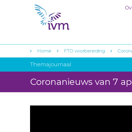
Ov
Home
FTO voorbereiding
Corona
Themajournaal
Coronanieuws van 7 apr