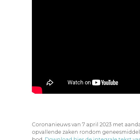
Coronanieuws van 7 april 2023 met aand
opvallende zaken rondom geneesmiddelen
bod.
Download hier de integrale tekst v