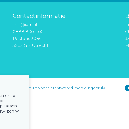
Contactinformatie
B
info@ivm.nl
I
0888 800 400
Ch
Postbus 3089
3
3502 GB Utrecht
M
instituut-voor-verantwoord-medicijngebruik
van onze
or
 plaatsen
rwijzen wij