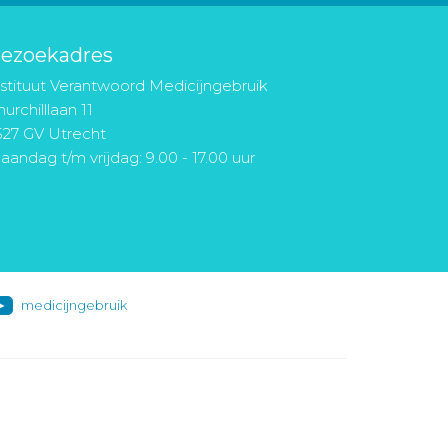
ezoekadres
nstituut Verantwoord Medicijngebruik
urchilllaan 11
527 GV Utrecht
aandag t/m vrijdag: 9.00 - 17.00 uur
medicijngebruik