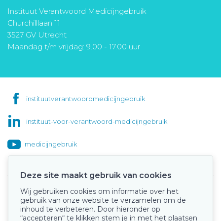
Instituut Verantwoord Medicijngebruik
Churchilllaan 11
3527 GV Utrecht
Maandag t/m vrijdag: 9.00 - 17.00 uur
instituutverantwoordmedicijngebruik
instituut-voor-verantwoord-medicijngebruik
medicijngebruik
Deze site maakt gebruik van cookies
Wij gebruiken cookies om informatie over het
Onze keurmerken
gebruik van onze website te verzamelen om de
inhoud te verbeteren. Door hieronder op
“accepteren“ te klikken stem je in met het plaatsen