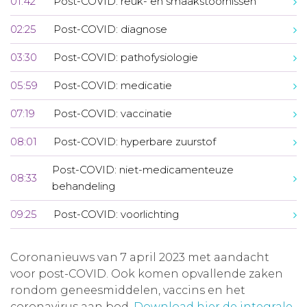
01:42
Post-COVID: reuk- en smaakstoornissen
02:25
Post-COVID: diagnose
03:30
Post-COVID: pathofysiologie
05:59
Post-COVID: medicatie
07:19
Post-COVID: vaccinatie
08:01
Post-COVID: hyperbare zuurstof
Post-COVID: niet-medicamenteuze
08:33
behandeling
09:25
Post-COVID: voorlichting
Coronanieuws van 7 april 2023 met aandacht
voor post-COVID. Ook komen opvallende zaken
rondom geneesmiddelen, vaccins en het
coronavirus aan bod.
Download hier de integrale