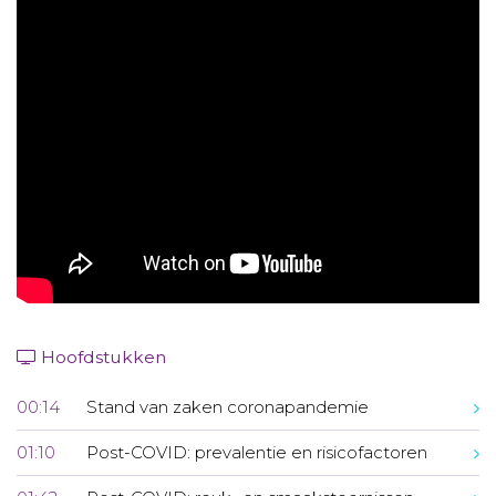
Aanmelden nieuwsbrief
Inloggen
Toegang leeromgeving
Hoofdstukken
00:14
Stand van zaken coronapandemie
01:10
Post-COVID: prevalentie en risicofactoren