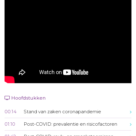
Aanmelden nieuwsbrief
Inloggen
Toegang leeromgeving
Hoofdstukken
00:14
Stand van zaken coronapandemie
01:10
Post-COVID: prevalentie en risicofactoren