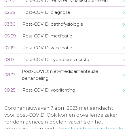
01:42
Post-COVID: reuk- en smaakstoornissen
02:25
Post-COVID: diagnose
03:30
Post-COVID: pathofysiologie
05:59
Post-COVID: medicatie
07:19
Post-COVID: vaccinatie
08:01
Post-COVID: hyperbare zuurstof
Post-COVID: niet-medicamenteuze
08:33
behandeling
09:25
Post-COVID: voorlichting
Coronanieuws van 7 april 2023 met aandacht
voor post-COVID. Ook komen opvallende zaken
rondom geneesmiddelen, vaccins en het
coronavirus aan bod.
Download hier de integrale