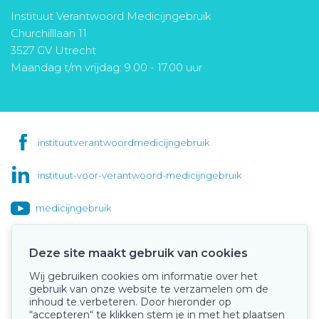
Instituut Verantwoord Medicijngebruik
Churchilllaan 11
3527 GV Utrecht
Maandag t/m vrijdag: 9.00 - 17.00 uur
instituutverantwoordmedicijngebruik
instituut-voor-verantwoord-medicijngebruik
medicijngebruik
Deze site maakt gebruik van cookies
Wij gebruiken cookies om informatie over het
Onze keurmerken
gebruik van onze website te verzamelen om de
inhoud te verbeteren. Door hieronder op
“accepteren“ te klikken stem je in met het plaatsen