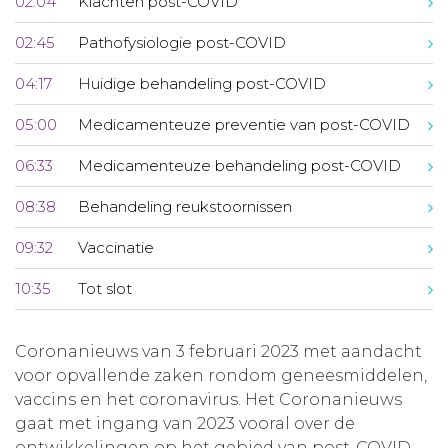
02:04
Klachten post-COVID
02:45
Pathofysiologie post-COVID
04:17
Huidige behandeling post-COVID
05:00
Medicamenteuze preventie van post-COVID
06:33
Medicamenteuze behandeling post-COVID
08:38
Behandeling reukstoornissen
09:32
Vaccinatie
10:35
Tot slot
Coronanieuws van 3 februari 2023 met aandacht
voor opvallende zaken rondom geneesmiddelen,
vaccins en het coronavirus. Het Coronanieuws
gaat met ingang van 2023 vooral over de
ontwikkelingen op het gebied van post-COVID.