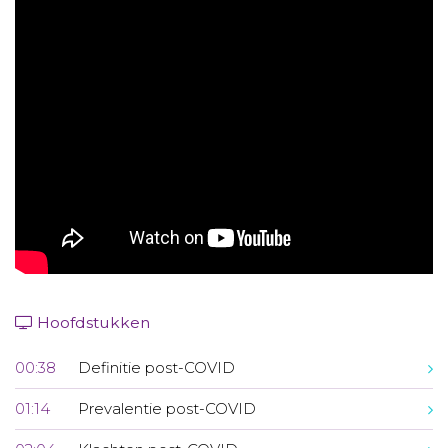
Aanmelden nieuwsbrief
Inloggen
Toegang leeromgeving
Hoofdstukken
00:38
Definitie post-COVID
01:14
Prevalentie post-COVID