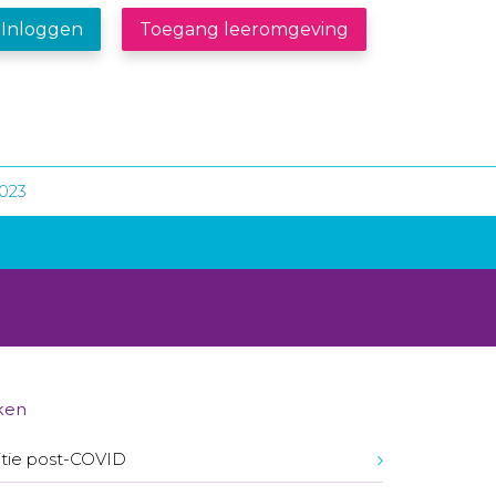
Inloggen
Toegang leeromgeving
2023
ken
itie post-COVID