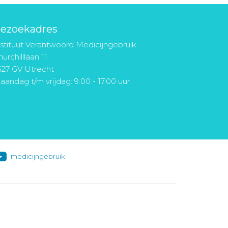
ezoekadres
nstituut Verantwoord Medicijngebruik
urchilllaan 11
527 GV Utrecht
aandag t/m vrijdag: 9.00 - 17.00 uur
medicijngebruik