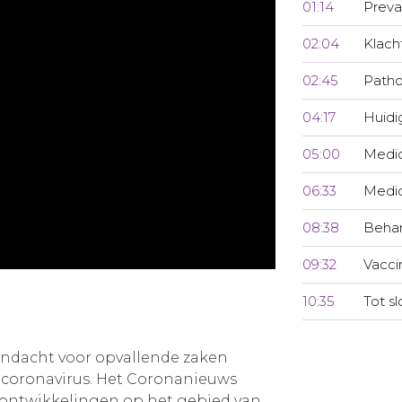
01:14
Preva
02:04
Klach
02:45
Patho
04:17
Huidi
05:00
Medic
06:33
Medi
08:38
Behan
09:32
Vacci
10:35
Tot sl
andacht voor opvallende zaken
coronavirus. Het Coronanieuws
 ontwikkelingen op het gebied van