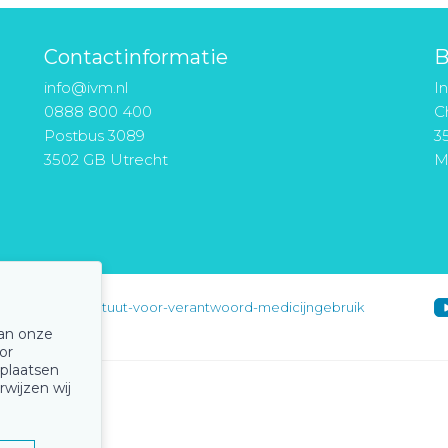
Contactinformatie
B
info@ivm.nl
I
0888 800 400
Ch
Postbus 3089
3
3502 GB Utrecht
M
instituut-voor-verantwoord-medicijngebruik
van onze
or
 plaatsen
rwijzen wij