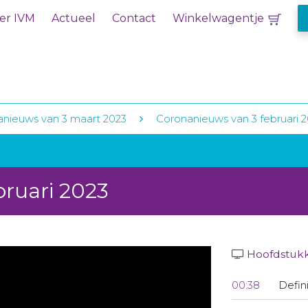
er IVM
Actueel
Contact
Winkelwagentje
nieuws van 3 maart 2023
Coronanieuws van 3 februari 
bruari 2023
Hoofdstuk
00:38
Defin