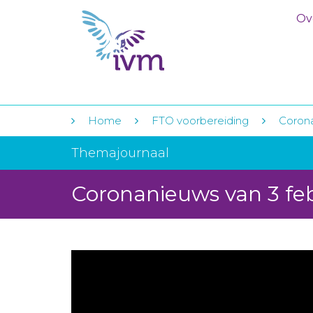
Ov
Home
FTO voorbereiding
Corona
Themajournaal
Coronanieuws van 3 fe