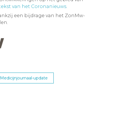
 tekst van het Coronanieuws
.
ankzij een bijdrage van het ZonMw-
en.
edicijnjournaal-update