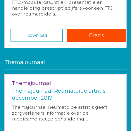
FTO-module, casuïstiek, presentatie en
handleiding prescriptiecijfers voor een FTO
over reumatoide a...
Gratis
Download
Themajournaal
Themajournaal
Themajournaal Reumatoïde artritis,
december 2017
Themajournaal Reumatoïde artritis geeft
zorgverleners informatie over de
medicamenteuze behandeling ...