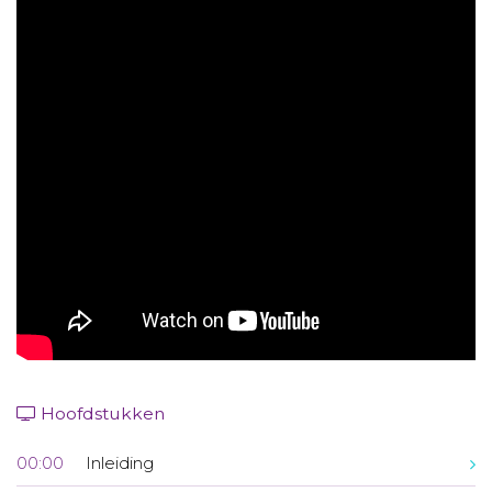
Aanmelden nieuwsbrief
Inloggen
Toegang leeromgeving
Hoofdstukken
00:00
Inleiding