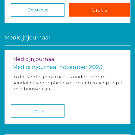
Gratis
Download
Medicijnjournaal
Medicijnjournaal
Medicijnjournaal november 2023
In dit Medicijnjournaal is onder andere
aandacht voor ophef over de anticonceptiepil
en afbouwen ant...
Bekijk