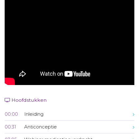
Aanmelden nieuwsbrief
Inloggen
Toegang leeromgeving
Hoofdstukken
00:00
Inleiding
00:31
Anticonceptie