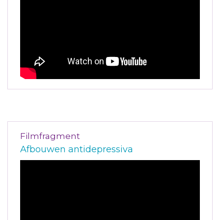
Filmfragment
Afbouwen antidepressiva