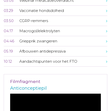
03:05
Webinar medicatieoverdracht
03:29
Vaccinatie hondsdolheid
03:50
CGRP-remmers
04:17
Macrogol/elektrolyten
04:46
Griepprik zwangeren
05:19
Afbouwen antidepressiva
10:12
Aandachtspunten voor het FTO
Filmfragment
Anticonceptiepil