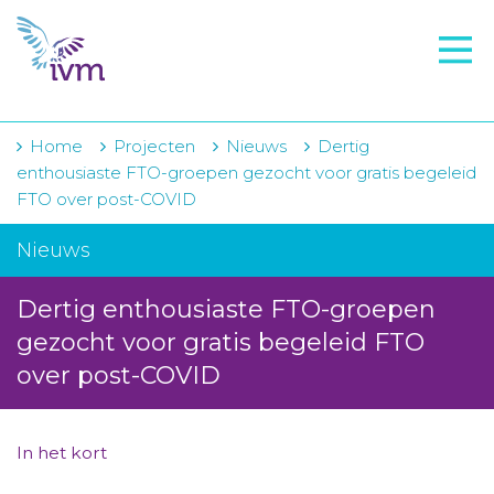
VMI
FTO voorbereiding
IVM-academie
Home
Projecten
Nieuws
Dertig
enthousiaste FTO-groepen gezocht voor gratis begeleid
Zorginstellingen
FTO over post-COVID
Voorschrijfgedrag
Nieuws
Projecten
Dertig enthousiaste FTO-groepen
Over IVM
gezocht voor gratis begeleid FTO
over post-COVID
Actueel
Contact
In het kort
Winkelwagentje