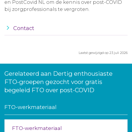
en PostCovid NL om de kennis over post-COVID
bij zorgprofessionals te vergroten.
Contact
Laatst gewijzigd op 23 juli 2026
Gerelateerd aan Dertig enthousiaste
FTO-groepen gezocht voor gratis
begeleid FTO over post-COVID
FTO-werkmateriaal
FTO-werkmateriaal