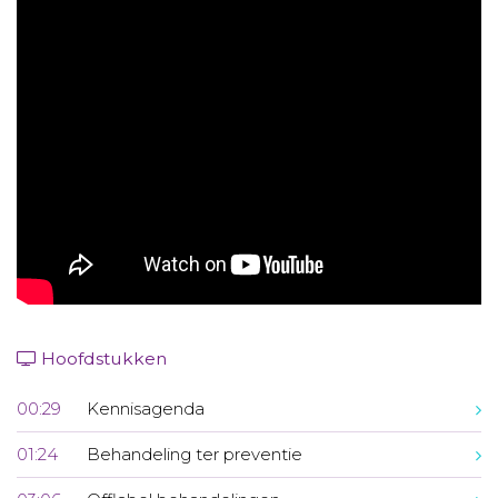
Aanmelden nieuwsbrief
Inloggen
Toegang leeromgeving
Hoofdstukken
00:29
Kennisagenda
01:24
Behandeling ter preventie