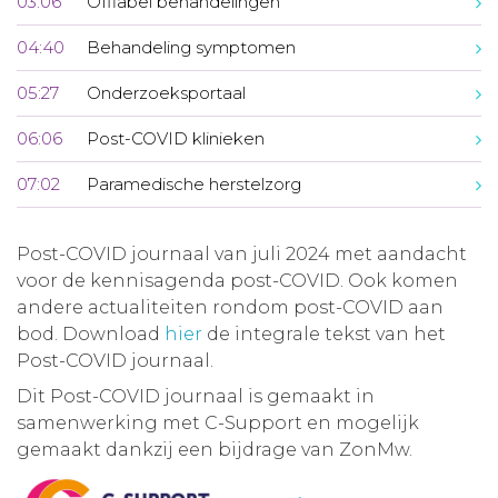
03:06
Offlabel behandelingen
04:40
Behandeling symptomen
05:27
Onderzoeksportaal
06:06
Post-COVID klinieken
07:02
Paramedische herstelzorg
Post-COVID journaal van juli 2024 met aandacht
voor de kennisagenda post-COVID. Ook komen
andere actualiteiten rondom post-COVID aan
bod. Download
hier
de integrale tekst van het
Post-COVID journaal.
Dit Post-COVID journaal is gemaakt in
samenwerking met C-Support en mogelijk
gemaakt dankzij een bijdrage van ZonMw.