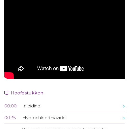
Aanmelden nieuwsbrief
Inloggen
Toegang leeromgeving
Hoofdstukken
00:00
Inleiding
00:35
Hydrochloorthiazide