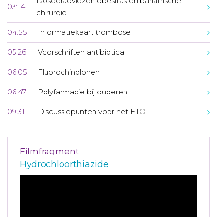
Doseeradviezen obesitas en bariatrische
03:14
chirurgie
04:55
Informatiekaart trombose
05:26
Voorschriften antibiotica
06:05
Fluorochinolonen
06:47
Polyfarmacie bij ouderen
09:31
Discussiepunten voor het FTO
Filmfragment
Hydrochloorthiazide