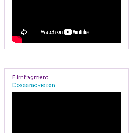
Filmfragment
Doseeradviezen