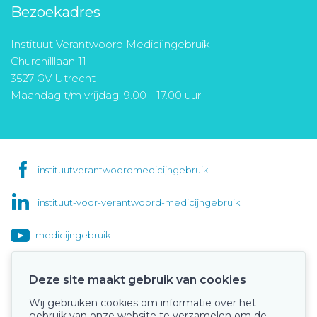
Bezoekadres
Instituut Verantwoord Medicijngebruik
Churchilllaan 11
3527 GV Utrecht
Maandag t/m vrijdag: 9.00 - 17.00 uur
instituutverantwoordmedicijngebruik
instituut-voor-verantwoord-medicijngebruik
medicijngebruik
Deze site maakt gebruik van cookies
Wij gebruiken cookies om informatie over het
Onze keurmerken
gebruik van onze website te verzamelen om de