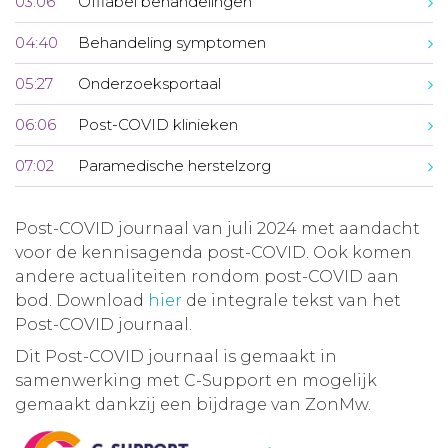
03:06
Offlabel behandelingen
04:40
Behandeling symptomen
05:27
Onderzoeksportaal
06:06
Post-COVID klinieken
07:02
Paramedische herstelzorg
Post-COVID journaal van juli 2024 met aandacht
voor de kennisagenda post-COVID. Ook komen
andere actualiteiten rondom post-COVID aan
bod. Download
hier
de integrale tekst van het
Post-COVID journaal.
Dit Post-COVID journaal is gemaakt in
samenwerking met C-Support en mogelijk
gemaakt dankzij een bijdrage van ZonMw.