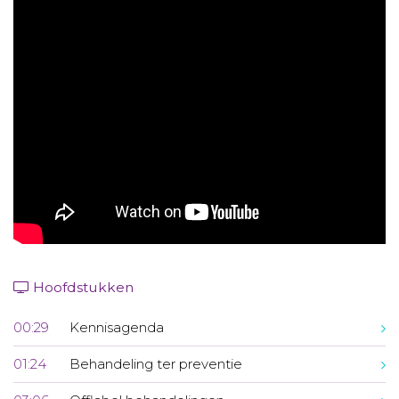
Aanmelden nieuwsbrief
Inloggen
Toegang leeromgeving
Hoofdstukken
00:29
Kennisagenda
01:24
Behandeling ter preventie