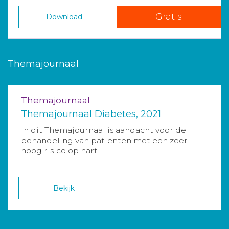
Gratis
Download
Themajournaal
Themajournaal
Themajournaal Diabetes, 2021
In dit Themajournaal is aandacht voor de
behandeling van patiënten met een zeer
hoog risico op hart-...
Bekijk