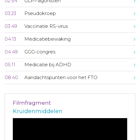
02:54
GLP1-agonisten
03:23
Pseudokroep
03:49
Vaccinatie RS-virus
04:13
Medicatiebewaking
04:49
GGG-congres
05:11
Medicatie bij ADHD
08:40
Aandachtspunten voor het FTO
Filmfragment
Kruidenmiddelen