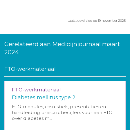
Laatst gewijzigd op 19 november 2025
Gerelateerd aan Medicijnjournaal maart
2024
FTO-werkmateriaal
FTO-werkmateriaal
Diabetes mellitus type 2
FTO-modules, casuïstiek, presentaties en
handleiding prescriptiecijfers voor een FTO
over diabetes m...