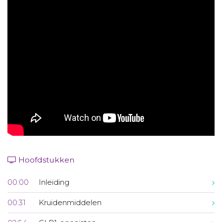
Aanmelden nieuwsbrief
Inloggen
Toegang leeromgeving
Hoofdstukken
00:00
Inleiding
00:31
Kruidenmiddelen