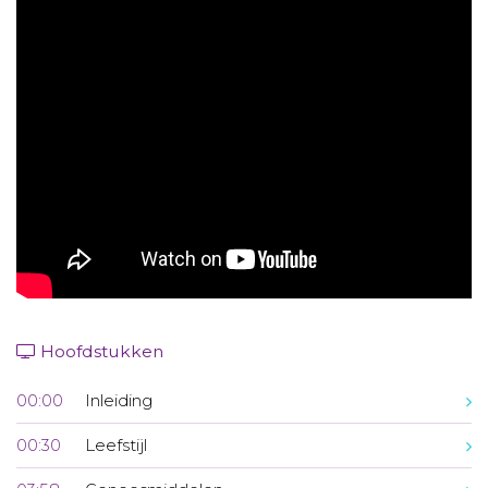
Aanmelden nieuwsbrief
Inloggen
Toegang leeromgeving
Hoofdstukken
00:00
Inleiding
00:30
Leefstijl