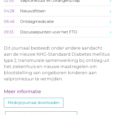
02:55
Valproïnezuur en zwangerschap
04:28
Nieuwsflitsen
06:46
Ontslagmedicatie
09:33
Discussiepunten voor het FTO
Dit journaal besteedt onder andere aandacht
aan de nieuwe NHG-Standaard Diabetes mellitus
type 2, transmurale samenwerking bij ontslag uit
het ziekenhuis en nieuwe maatregelen om
blootstelling van ongeboren kinderen aan
valproïnezuur te vermijden.
Meer informatie
Medicijnjournaal downloaden