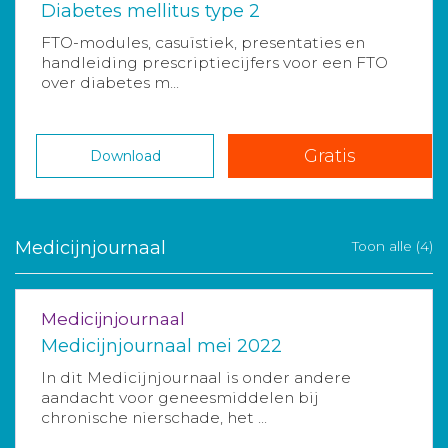
Diabetes mellitus type 2
FTO-modules, casuïstiek, presentaties en
handleiding prescriptiecijfers voor een FTO
over diabetes m...
Gratis
Download
Medicijnjournaal
Toon alle (4)
Medicijnjournaal
Medicijnjournaal mei 2022
In dit Medicijnjournaal is onder andere
aandacht voor geneesmiddelen bij
chronische nierschade, het ...