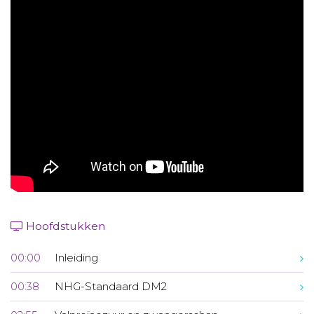
Aanmelden nieuwsbrief
Inloggen
Toegang leeromgeving
Hoofdstukken
00:00
Inleiding
00:38
NHG-Standaard DM2