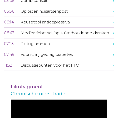
03:05
Combiconsult
05:36
Opioïden huisartsenpost
06:14
Keuzetool antidepressiva
06:43
Medicatiebewaking suikerhoudende dranken
07:23
Pictogrammen
07:49
Voorschrijfgedrag diabetes
11:32
Discussiepunten voor het FTO
Filmfragment
Chronische nierschade