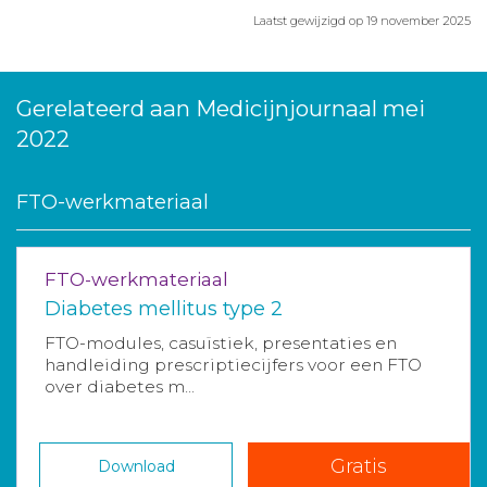
Laatst gewijzigd op 19 november 2025
Gerelateerd aan Medicijnjournaal mei
2022
FTO-werkmateriaal
FTO-werkmateriaal
Diabetes mellitus type 2
FTO-modules, casuïstiek, presentaties en
handleiding prescriptiecijfers voor een FTO
over diabetes m...
Gratis
Download