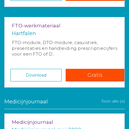
FTO-werkmateriaal
Hartfalen
FTO-module, DTO-module, casuïstiek,
presentaties en handleiding prescriptiecijfers
voor een FTO of D...
Gratis
Download
Medicijnjournaal
Toon alle (4)
Medicijnjournaal