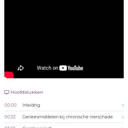
Aanmelden nieuwsbrief
Inloggen
Toegang leeromgeving
Hoofdstukken
00:00
Inleiding
00:23
Geneesmiddelen bij chronische nierschade