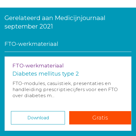
Gerelateerd aan Medicijnjournaal
september 2021
FTO-werkmateriaal
FTO-werkmateriaal
Diabetes mellitus type 2
FTO-modules, casuïstiek, presentaties en
handleiding prescriptiecijfers voor een FTO
over diabetes m...
Gratis
Download