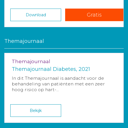
Gratis
Download
Themajournaal
Themajournaal
Themajournaal Diabetes, 2021
In dit Themajournaal is aandacht voor de
behandeling van patiënten met een zeer
hoog risico op hart-...
Bekijk