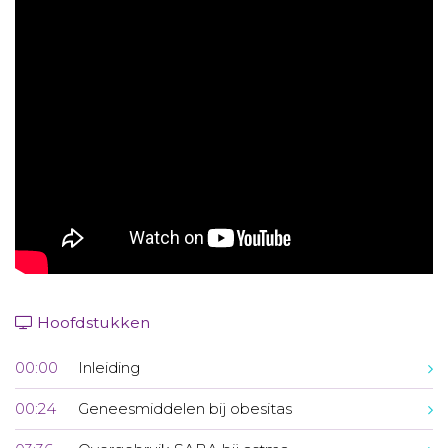
Aanmelden nieuwsbrief
Inloggen
Toegang leeromgeving
Hoofdstukken
00:00
Inleiding
00:24
Geneesmiddelen bij obesitas