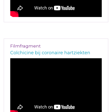
Filmfragment
Colchicine bij coronaire hartziekten