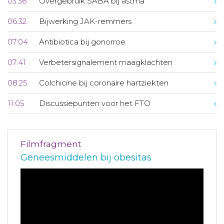
03:36
Overgebruik SABA bij astma
06:32
Bijwerking JAK-remmers
07:04
Antibiotica bij gonorroe
07:41
Verbetersignalement maagklachten
08:25
Colchicine bij coronaire hartziekten
11:05
Discussiepunten voor het FTO
Filmfragment
Geneesmiddelen bij obesitas