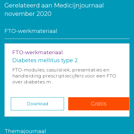
Gerelateerd aan Medicijnjournaal
november 2020
FTO-werkmateriaal
FTO-werkmateriaal
Diabetes mellitus type 2
FTO-modules, casuïstiek, presentaties en
handleiding prescriptiecijfers voor een FTO
over diabetes m...
Gratis
Download
Themajournaal