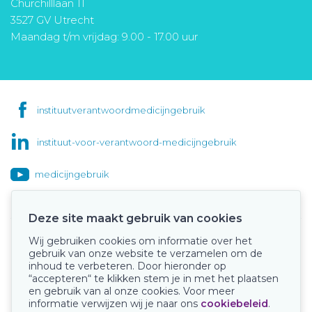
Churchilllaan 11
3527 GV Utrecht
Maandag t/m vrijdag: 9.00 - 17.00 uur
instituutverantwoordmedicijngebruik
instituut-voor-verantwoord-medicijngebruik
medicijngebruik
Deze site maakt gebruik van cookies
Wij gebruiken cookies om informatie over het
Onze keurmerken
gebruik van onze website te verzamelen om de
inhoud te verbeteren. Door hieronder op
“accepteren“ te klikken stem je in met het plaatsen
en gebruik van al onze cookies. Voor meer
informatie verwijzen wij je naar ons
cookiebeleid
.