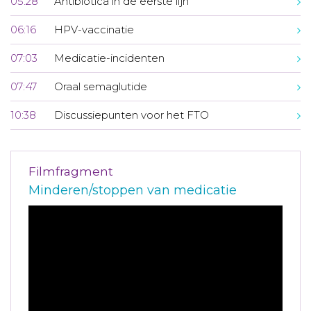
05:28
Antibiotica in de eerste lijn
06:16
HPV-vaccinatie
07:03
Medicatie-incidenten
07:47
Oraal semaglutide
10:38
Discussiepunten voor het FTO
Filmfragment
Minderen/stoppen van medicatie