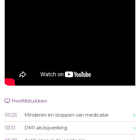
Aanmelden nieuwsbrief
Inloggen
Toegang leeromgeving
Hoofdstukken
00:25
Minderen en stoppen van medicatie
03:31
DM1 als bijwerking