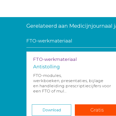
Gerelateerd aan Medicijnjournaal 
FTO-werkmateriaal
FTO-werkmateriaal
Antistolling
FTO-modules,
werkboeken, presentaties, bijlage
en handleiding prescriptiecijfers voor
een FTO of mul...
Gratis
Download