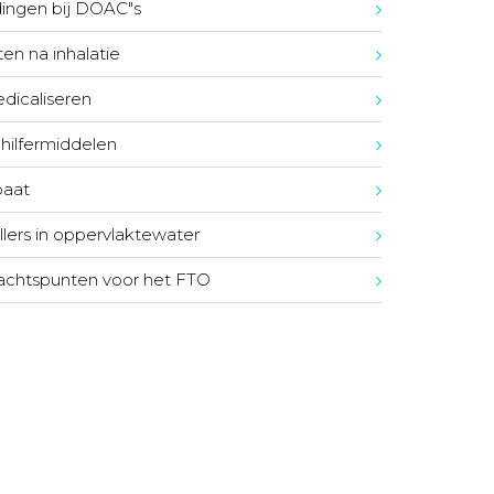
ingen bij DOAC"s
en na inhalatie
icaliseren
hilfermiddelen
oaat
illers in oppervlaktewater
chtspunten voor het FTO