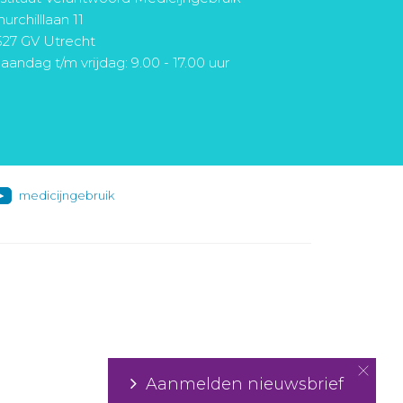
urchilllaan 11
527 GV Utrecht
aandag t/m vrijdag: 9.00 - 17.00 uur
medicijngebruik
Aanmelden nieuwsbrief