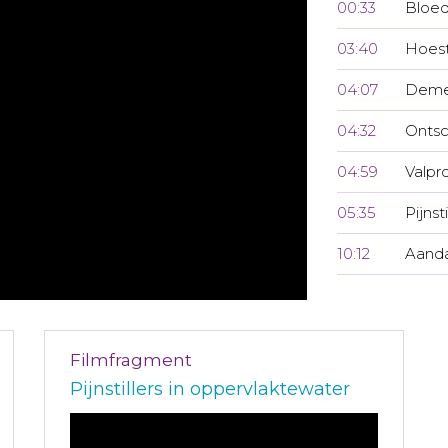
00:33
Bloed
03:40
Hoest
04:07
Demed
04:32
Ontsc
04:59
Valpr
05:35
Pijnst
10:12
Aanda
Filmfragment
Pijnstillers in oppervlaktewater