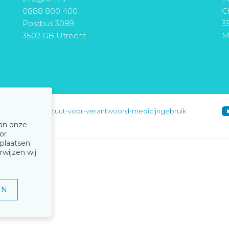
0888 800 400
Ch
Postbus 3089
3
3502 GB Utrecht
M
instituut-voor-verantwoord-medicijngebruik
van onze
or
 plaatsen
rwijzen wij
EN