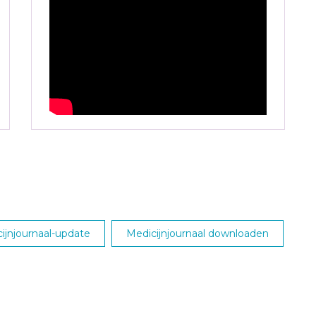
jnjournaal-update
Medicijnjournaal downloaden