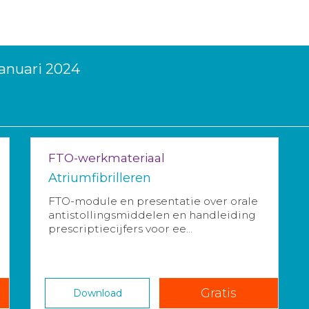
januari 2024
FTO-werkmateriaal
Atriumfibrilleren
FTO-module en presentatie over orale
antistollingsmiddelen en handleiding
prescriptiecijfers voor ee...
Gratis
Download