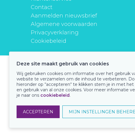
Contact
Aanmelden nieuwsbrief
Algemene voorwaarden
Privacyverklaring
Cookiebeleid
Deze site maakt gebruik van cookies
instituutverantwoordmedicijngebruik
Wij gebruiken cookies om informatie over het gebruik 
website te verzamelen om de inhoud te verbeteren. Do
hieronder op “accepteren“ te klikken stem je in met het
en gebruik van al onze cookies. Voor meer informatie ve
Onze keurmerken
je naar ons
cookiebeleid
.
ACCEPTEREN
MIJN INSTELLINGEN BEHER