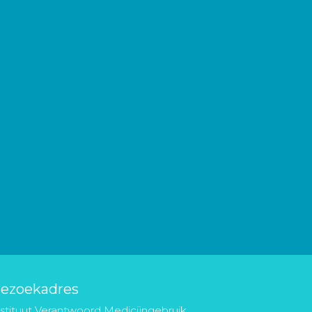
ezoekadres
nstituut Verantwoord Medicijngebruik