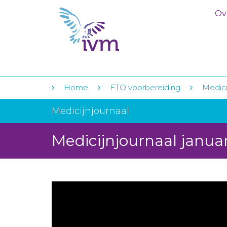
Ov
Home
FTO voorbereiding
Medici
Medicijnjournaal
Medicijnjournaal janua