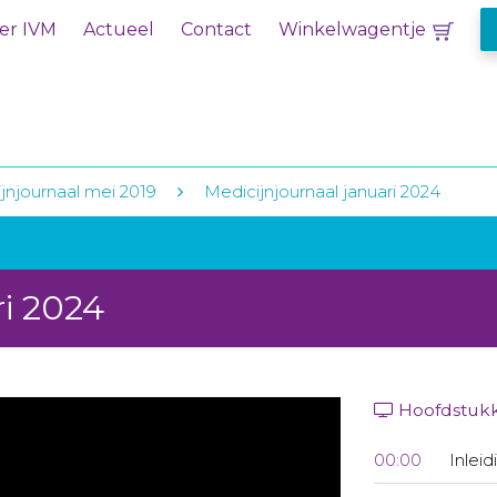
er IVM
Actueel
Contact
Winkelwagentje
jnjournaal mei 2019
Medicijnjournaal januari 2024
ri 2024
Hoofdstuk
00:00
Inleid