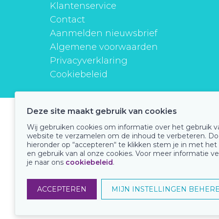
Klantenservice
Contact
Aanmelden nieuwsbrief
Algemene voorwaarden
Privacyverklaring
Cookiebeleid
Deze site maakt gebruik van cookies
instituutverantwoordmedicijngebruik
Wij gebruiken cookies om informatie over het gebruik 
website te verzamelen om de inhoud te verbeteren. Do
hieronder op “accepteren“ te klikken stem je in met het
en gebruik van al onze cookies. Voor meer informatie ve
Onze keurmerken
je naar ons
cookiebeleid
.
ACCEPTEREN
MIJN INSTELLINGEN BEHER