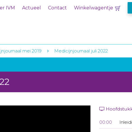
er IVM
Actueel
Contact
Winkelwagentje
jnjournaal mei 2019
Medicijnjournaal juli 2022
022
Hoofdstuk
00:00
Inleid