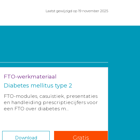
Laatst gewijzigd op 19 november 2025
FTO-werkmateriaal
Diabetes mellitus type 2
FTO-modules, casuïstiek, presentaties
en handleiding prescriptiecijfers voor
een FTO over diabetes m...
Gratis
Download