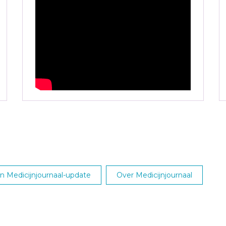
 Medicijnjournaal-update
Over Medicijnjournaal