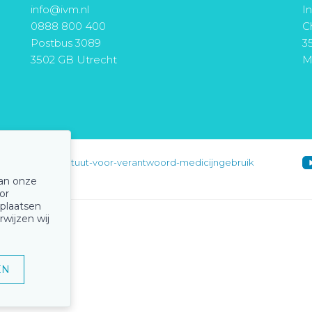
info@ivm.nl
I
0888 800 400
Ch
Postbus 3089
3
3502 GB Utrecht
M
instituut-voor-verantwoord-medicijngebruik
van onze
or
 plaatsen
rwijzen wij
EN