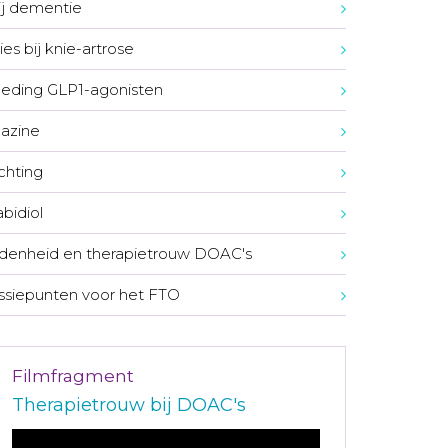
bij dementie
ies bij knie-artrose
eding GLP1-agonisten
azine
ichting
bidiol
denheid en therapietrouw DOAC's
ssiepunten voor het FTO
Filmfragment
Therapietrouw bij DOAC's