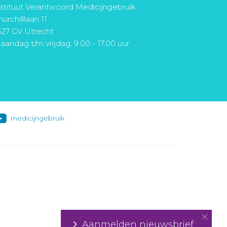
nstituut Verantwoord Medicijngebruik
urchilllaan 11
527 GV Utrecht
aandag t/m vrijdag: 9.00 - 17.00 uur
medicijngebruik
Aanmelden nieuwsbrief