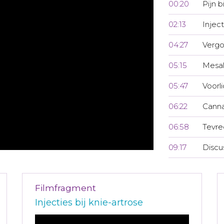
00:20
Pijn 
02:13
Inject
04:27
Vergo
05:15
Mesal
05:47
Voorl
06:22
Canna
06:58
Tevre
09:17
Discu
Filmfragment
Injecties bij knie-artrose