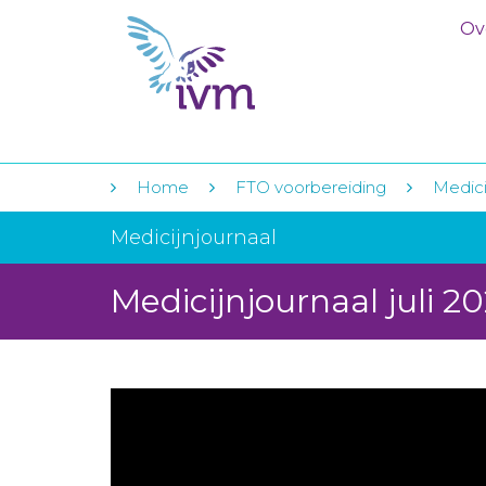
Ov
Home
FTO voorbereiding
Medici
Medicijnjournaal
Medicijnjournaal juli 2