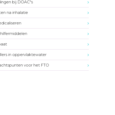
ingen bij DOAC"s
en na inhalatie
icaliseren
hilfermiddelen
oaat
illers in oppervlaktewater
chtspunten voor het FTO