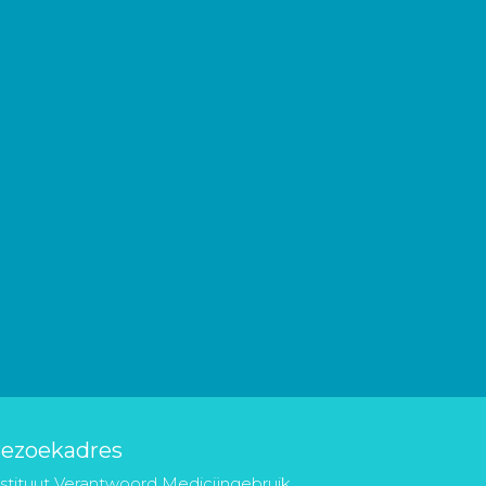
ezoekadres
nstituut Verantwoord Medicijngebruik