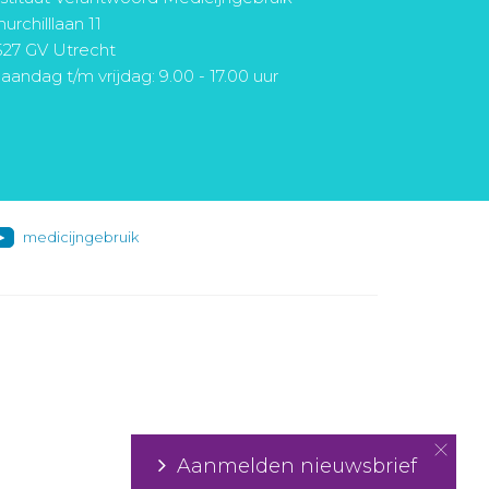
urchilllaan 11
527 GV Utrecht
aandag t/m vrijdag: 9.00 - 17.00 uur
medicijngebruik
Aanmelden nieuwsbrief