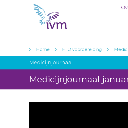
Ov
Home
FTO voorbereiding
Medici
Medicijnjournaal
Medicijnjournaal janua