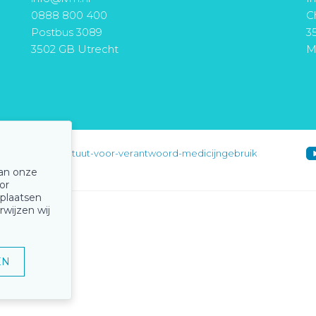
0888 800 400
Ch
Postbus 3089
3
3502 GB Utrecht
M
instituut-voor-verantwoord-medicijngebruik
van onze
or
 plaatsen
rwijzen wij
EN