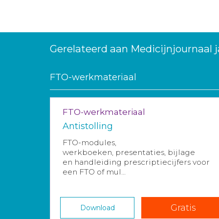
Gerelateerd aan Medicijnjournaal 
FTO-werkmateriaal
FTO-werkmateriaal
Antistolling
FTO-modules,
werkboeken, presentaties, bijlage
en handleiding prescriptiecijfers voor
een FTO of mul...
Gratis
Download