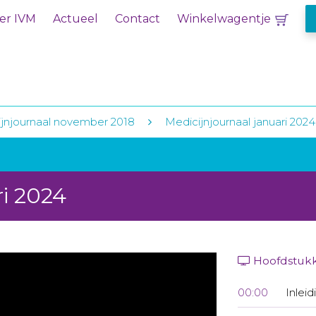
er IVM
Actueel
Contact
Winkelwagentje
jnjournaal november 2018
Medicijnjournaal januari 2024
ri 2024
Hoofdstuk
00:00
Inleid