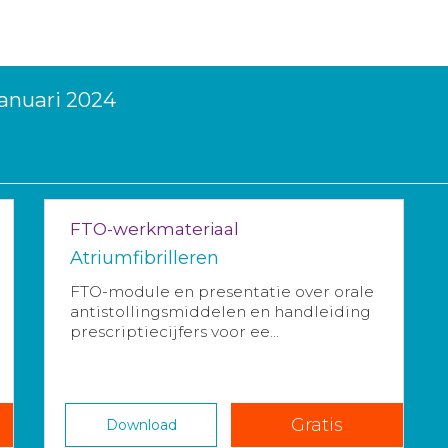
januari 2024
FTO-werkmateriaal
Atriumfibrilleren
FTO-module en presentatie over orale
antistollingsmiddelen en handleiding
prescriptiecijfers voor ee...
Gratis
Download