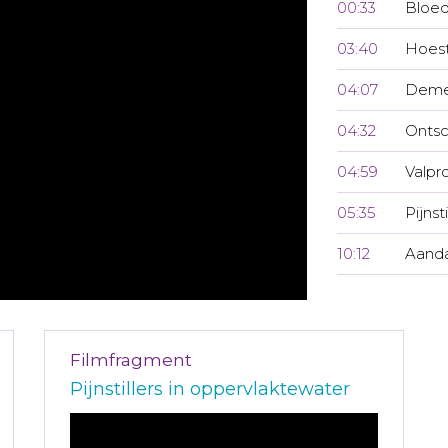
00:33
Bloed
03:40
Hoest
04:07
Demed
04:32
Ontsc
04:59
Valpr
05:35
Pijnst
10:12
Aanda
Filmfragment
Pijnstillers in oppervlaktewater