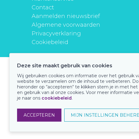
Contact
Aanmelden nieuwsbrief
Algemene voorwaarden
Privacyverklaring
Cookiebeleid
Deze site maakt gebruik van cookies
instituutverantwoordmedicijngebruik
Wij gebruiken cookies om informatie over het gebruik 
website te verzamelen om de inhoud te verbeteren. Do
hieronder op “accepteren“ te klikken stem je in met het
en gebruik van al onze cookies. Voor meer informatie ve
Onze keurmerken
je naar ons
cookiebeleid
.
ACCEPTEREN
MIJN INSTELLINGEN BEHER