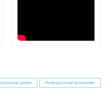
jnjournaal-update
Medicijnjournaal downloaden